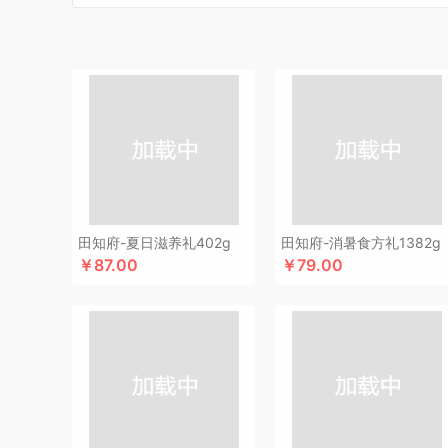
碧云泉
博莱克
博洋家居
北斗
倍思
巴天驽
BULL公
CMSH草莓生活
财滚滚
长青兔
茶艺师
茶马世家
厨
晨光
Cmierf Kuect （中国CKIR）
创维（手表类）
创维
达令河谷
德博莱
德力西
德则
得一茶
地球叔叔
德玛
迪士尼（儿童类）
德世朗(DESLON)
杜邦（餐具类）
尔木萄
EPOT（东方韵）
ELLE
EDIFIER漫步者
engu
夫人燕窝
飞利浦（个护类）
富昌
纺王
法国啄木鸟
梵
富安娜（包销款1）
飞利浦（厨电类）
飞利浦
纷刻
飞
广州酒家（包销款）
个杯堂
故宫文化
共禾京品
Glass
田知府-夏日滋养礼402g
田知府-消暑食方礼1382g
￥87.00
￥79.00
广州酒家
桂格
高洁丝
公爵
宫粮
固特异
歌力思
沟
汉美驰
华帝
黄金果农
HYUNDAI（电器类）
花点时间
海氏
韩国777
恒源祥（箱包）
海尔（按摩类）
和正
虹薇
环球港
徽羚羊
汇可心
花卉诗
辉合 (中盛)
海中
九阳
践程JeoyCosy
九号
江中食疗
佳奥
君华仕
金
JEEP
嘉唯JAHVERY
佳帮手
疆果乐
疆果果
聚康缘
吉潮瑞鲜
坚果投影
嘉庆斋
鲸选码头
九阳（代理商）