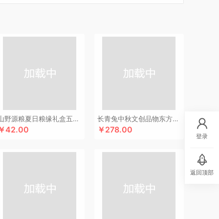
汀
厨创妈咪
超维
初方
车管家
彩虹
什
CIMI西麦
长寿花
潮满峰
蚕花娘娘
蔡府
士尼（数码类）
大嘴猴
滴露
大地极物
东方沁
独特艾琳
大三湘
杜邦
德亚
度佰特
bo德铂
敦煌研究院
迪士尼（家纺类）
度华
）
富光
飞亚达
方然陶瓷
folli follie
费雪
nsybo
富佑嘉（FU+）
飞利浦（音频类）
士德
芳恩家纺
国济堂
干饭饱饱熊
官栈
宫廷传奇
高原宏
固本堂
格米（包销款）
山野源粮夏日粮缘礼盒五谷杂粮组合绿豆冰糖红枣清凉粥礼包
长青兔中秋文创品物东方A浮光款
￥42.00
￥278.00
湖面贵族
海尔
豪森活
HYUNDAI（数码类）
登录
信
HARVIE&HUDSON
斛生记
黄天鹅
恒源祥
希
霍尼韦尔
虎牌
海天（食用油）
红帕55度
返回顶部
君乐宝
佳绮利
Jeko&Jeko
洁玉（定制款）
宠
家之礼
聚银家纺
几梦
洁丽雅（包销款）
华
锦知兴
金帆
极鲜港
金世尊
金号
意之选
咖世家costa
凯伦诗
凯亚仕