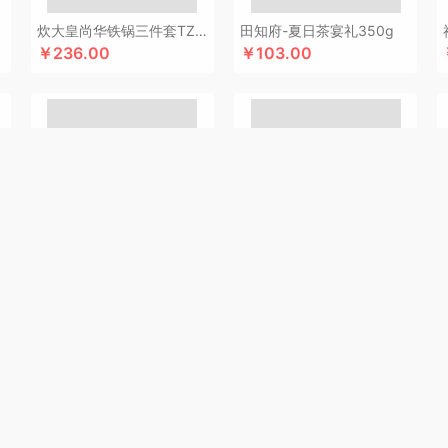
酷乐登
可美瑞特
酷博
克洛特
酷龙达
康铭
咖博士
keep
康夫
康宁
可可
炊大皇尚华铁锅三件套TZ03SH-D
田知府-夏日茶宴礼350g
￥236.00
￥103.00
科沃斯
康巴赫（锅具类）
柯乐希
康巴赫（餐具类）
康尔馨
科普菲
凯洛诗
士顿
LUING BOX
乐而雅
连邦
立家
粒上皇
朗思LANEX
罗莱 超柔床品
路悠
创
丽特斐
乐美雅（杯壶类）
绿巨能
洛克星球
立白
莱克
乐扣乐扣（小家电
来伊份
罗莱超柔床品
乐千厨
LG生活健康
乐视
立时olayks
乐厨贺鲤
乐心
的
李良济
陇间柒月
六神
徕芬
澜沧古茶
邻鹿
联合利华
罗尔仕
乐美雅（餐
乐蜗
凌美
loomoo乐默
乐扣乐扣
利仁
隆福源
立白（包销款）
乐班
礼颂如
蜜丝婷
牧高笛
米技
摩飞电器
梦百合
米狗（MEEEGOU）
迈卡罗
民间造物
音机
唛恪
鸣盏
咪鼠
momo
MIDU咪依度
棉芽
慕思苏菲娜
魔声
美荻斯
秒
特美刻钛轻杯TW60219Ti白玫瑰向日葵杏树300ML
夏普（SHARP）无叶风扇电风扇家用净化落地扇低噪
境
摩礼
MOVA
美穗吉家
名物
梦洁
摩飞个护
尼诺里拉
纽曼Newmine
逆夏
￥279.00
￥810.00
诗曼
奈雪的茶
南方寝饰
NNB
挪客
南纬三七
旎旎贝师傅
奈雪茶院
奈斯派
J
Only&Home
欧丽薇兰
欧锐铂
paperblanks
PANDA熊猫
片仔癀
普陀山
攀
泉尔思
千问
清风
全棉时代
浅香（包销款）
庆润
全格
雀巢
浅香
趣游帮
源
乾耀
七西
锐致
润本（套装）
润培
瑞驰SWICKY
荣事达小电（包销款）
柔刻
荣事达（品牌方）
睿嫣
容思格
荣事达
荣诚
润本
睿嫣润膏
认养一头