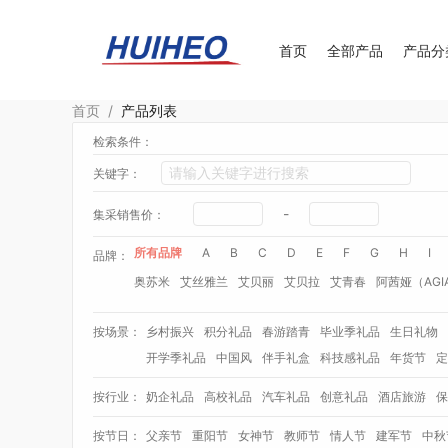
首页
全部产品
产品分
首页
/
产品列表
检索条件：
关键字：
-
集采销售价：
所有品牌
A
B
C
D
E
F
G
H
I
品牌：
奥苏米
艾丝雅兰
艾贝丽
艾贝拉
艾青春
阿茜娅（AGI
Aroma Light
阿格利司
爱尔沃
艾优Apiyoo
奥妙
奥佳
按场景：
乡村振兴
积分礼品
春游踏青
毕业季礼品
生日礼物
爱华仕OIWAS
奥帝尔（包销款）
敖东
奥罗拉aurora
开学季礼品
中国风
伴手礼盒
科技感礼品
年货节
定
贝师傅
拜格
半亩花田
笨笨马
佰乐扣
布鲁诺
贝弗伦
按行业：
奶企礼品
高校礼品
汽车礼品
创意礼品
酒店旅游
保
毕加索（文具类）
百事（饮具类）
宝洁
bbdd
博堡
八方礼
BRUNO
柏缇
笔下
巴赫约翰
豹牌（套装）
按节日：
父亲节
重阳节
女神节
教师节
情人节
建军节
中秋