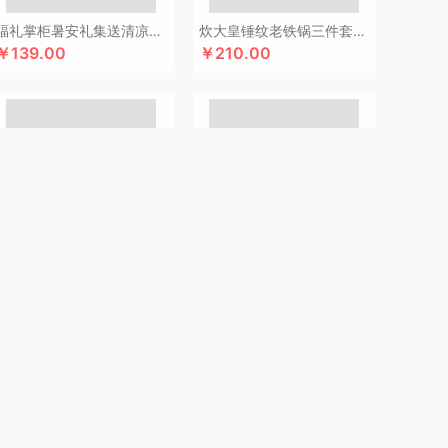
满分
康巴赫（包销款）
卡拉羊
凯诗捷
福礼掌柜暑安礼集送清凉礼盒
炊大皇锤纹老铁锅三件套TZ03CW
￥139.00
￥210.00
K.S.
kaco
克莉娜
可口可乐Coca Cola
悠
礼享时空
陆宝
郎氏达
罗莱 超柔床品
）
伦敦雾
理然
洛得兰德
绿鼻子
龙的
乐养优品
绿帝
龙尖斛
蜡笔小新
具类）
罗莱
岭味
礼卡通福
罗技
骆驼
意
粮佰年
猫和老鼠
米贝丽
梦洁家纺
咪然
漫沃星系
睦一
MEPRA
MUZILI
Mamoru
秒测
慕思
萌感觉
莫德兰卡
觅菓
芈瓷
摩动
兰士顿运动开放式蓝牙耳机TS19
鹏翼中秋花好月圆普洱月饼三件商务套装带中秋贺卡证书
南方黑芝麻
纽曼Newsmy
￥169.00
￥135.00
索
内野UCHINO
偶点OIDIRE
OOU
欧姆龙
高 pangaO
鹏程
盼盼
普沃达
品存
鹏翼
敲打熊
七匹狼
秦唐宋
洽洽
全锦
杞里香
锐珀尔
润心
如水
瑞幸咖啡
锐思RECCI
牛
润本（套装类）
蕊丝坊
顺然
实丰文化