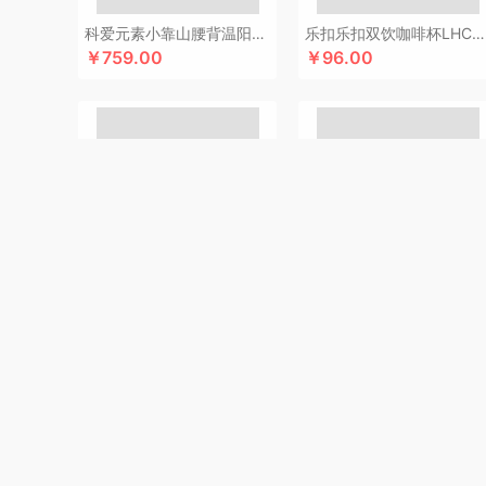
科朴优品KUUP
科爱元素
康恩贝
Kappa
酷骑
科侬丹
科爱元素小靠山腰背温阳仪CI194A
乐扣乐扣双饮咖啡杯LHC4104
￥759.00
￥96.00
酷客者
酷彩
卡宴
卡蛙
KEPO
嗑西西
可益康
康佳
科迈升
科洛
卡屋
陇间柒月(包销款)
浪莎
隆力奇
兰
恋上鸭
乐事
联想
丽耳
旅文行艺
朗赫
朗朗鑫空
联
乐扣乐扣（箱包杯壶）
乐亨
蓝月亮
LAMPO
雷允上
利格
乐扣乐扣（家居/小家电）
罗蒙
LK
邻家饭香
乐
泸溪河桃酥
龙虎
罗比罗丹
领臣
乐上/LEXON
LOVO
美仕达
MiKACARD
momo（杯壶）
马克西姆
美菱
墨小客
美的 Midea
马克图布
米妹妹
美立方
猫王收
百草味坚果零食礼盒-1035g（万事如意）
贪吃猫中秋月下生花香薰套装
磨客
美能格Maxco
木之礼
玛丽亚·古琦
摩米士
觅芳
￥54.00
￥126.00
纽曼Newmine（线上款）
纽曼Newmine （线下款）
诺
欧乐B
OUMETE欧美特
欧典梦娜
欧美达
欧克士/OKS
PGG
品胜
派克
皮尔卡丹（皮具类）
璞实茶器
青锦
千禾
奇强
杞果小圣
启航雅居
清朴堂
沏一杯茶
千岛
荣事达厨具（包销款）
ROBAM老板
ROCK洛克
若生活