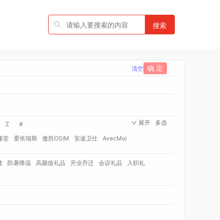
搜索
确 定
清空
展开
多选
Z
#
修堂
爱依瑞斯
傲胜OSIM
安途卫仕
AvecMoi
国者
艾瑞迪
艾博菲
澳莉维亚
爱沃可
建
防暑降温
高颜值礼品
开业乔迁
会议礼品
入职礼
伯纳德
勃曼
BTST
比顿
宝威玛
百丽安娜
灭士
博洋家纺（品牌方）
班歌
宝堂马氏铺子
rd Shaw 萧伯纳
八马
保卫蛋蛋
贝洛可
博洋宝贝
保罗彼得
博洋家纺（代理商）
倍瑞傲