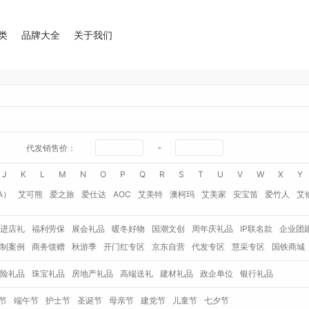
类
品牌大全
关于我们
-
代发销售价：
J
K
L
M
N
O
P
Q
R
S
T
U
V
W
X
Y
A）
艾可熊
爱之旅
爱仕达
AOC
艾美特
澳柯玛
艾美家
安宝笛
爱竹人
艾
华
艾得锐威
Amos亚摩斯
Alluflon阿路弗仑
爱国者（移动电源）
爱润丝婷
爱
进店礼
福利劳保
展会礼品
暖冬好物
国潮文创
周年庆礼品
IP联名款
企业团
澳得迈
奥利贝拉
奥朴兰诗
奥克斯
安迪芒果
艾美特（代理商）
艾姆德
白猫
制案例
商务馈赠
秋游季
开门红专区
京东自营
代发专区
慧采专区
国铁商城
卜珂
八马（包销款）
博牌
博朗
暴雪
不汲不迫
倍轻松
巴米樂
百草味
拜
险礼品
珠宝礼品
房地产礼品
高端送礼
建材礼品
政企单位
银行礼品
保宁
百草味（代理商）
北欧沃朗
白上寻品
豹牌（电器）
白大师
奔腾
Berna
彼加曼
玻礼多蜜
八门虫社
北鼎
BKT
贝蒂斯
半亩川
百事食品
拜尔
bdo
节
端午节
护士节
圣诞节
母亲节
建党节
儿童节
七夕节