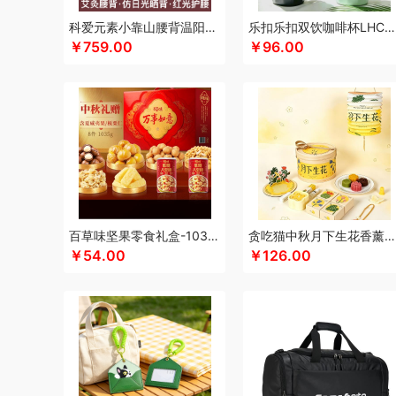
科朴优品KUUP
科爱元素
康恩贝
Kappa
酷骑
科侬丹
科爱元素小靠山腰背温阳仪CI194A
乐扣乐扣双饮咖啡杯LHC4104
￥759.00
￥96.00
酷客者
酷彩
卡宴
卡蛙
KEPO
嗑西西
可益康
康佳
科迈升
科洛
卡屋
陇间柒月(包销款)
浪莎
隆力奇
兰
恋上鸭
乐事
联想
丽耳
旅文行艺
朗赫
朗朗鑫空
联
乐扣乐扣（箱包杯壶）
乐亨
蓝月亮
LAMPO
雷允上
利格
乐扣乐扣（家居/小家电）
罗蒙
LK
邻家饭香
乐
泸溪河桃酥
龙虎
罗比罗丹
领臣
乐上/LEXON
LOVO
美仕达
MiKACARD
momo（杯壶）
马克西姆
美菱
墨小客
美的 Midea
马克图布
米妹妹
美立方
猫王收
百草味坚果零食礼盒-1035g（万事如意）
贪吃猫中秋月下生花香薰套装
磨客
美能格Maxco
木之礼
玛丽亚·古琦
摩米士
觅芳
￥54.00
￥126.00
纽曼Newmine（线上款）
纽曼Newmine （线下款）
诺
欧乐B
OUMETE欧美特
欧典梦娜
欧美达
欧克士/OKS
PGG
品胜
派克
皮尔卡丹（皮具类）
璞实茶器
青锦
千禾
奇强
杞果小圣
启航雅居
清朴堂
沏一杯茶
千岛
荣事达厨具（包销款）
ROBAM老板
ROCK洛克
若生活