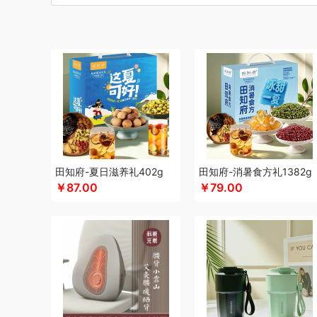
碧云泉
博莱克
博洋家居
北斗
倍思
巴天驽
BULL公
CMSH草莓生活
财滚滚
长青兔
茶艺师
茶马世家
厨
晨光
Cmierf Kuect （中国CKIR）
创维（手表类）
创维
达令河谷
德博莱
德力西
德则
得一茶
地球叔叔
德玛
迪士尼（儿童类）
德世朗(DESLON)
杜邦（餐具类）
尔木萄
EPOT（东方韵）
ELLE
EDIFIER漫步者
engu
夫人燕窝
飞利浦（个护类）
富昌
纺王
法国啄木鸟
梵
富安娜（包销款1）
飞利浦（厨电类）
飞利浦
纷刻
飞
广州酒家（包销款）
个杯堂
故宫文化
共禾京品
Glass
田知府-夏日滋养礼402g
田知府-消暑食方礼1382g
￥87.00
￥79.00
广州酒家
桂格
高洁丝
公爵
宫粮
固特异
歌力思
沟
汉美驰
华帝
黄金果农
HYUNDAI（电器类）
花点时间
海氏
韩国777
恒源祥（箱包）
海尔（按摩类）
和正
虹薇
环球港
徽羚羊
汇可心
花卉诗
辉合 (中盛)
海中
九阳
践程JeoyCosy
九号
江中食疗
佳奥
君华仕
金
JEEP
嘉唯JAHVERY
佳帮手
疆果乐
疆果果
聚康缘
吉潮瑞鲜
坚果投影
嘉庆斋
鲸选码头
九阳（代理商）