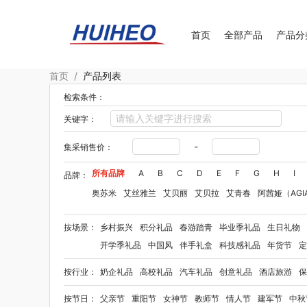
首页
全部产品
产品分
首页
/
产品列表
检索条件：
关键字：
-
集采销售价：
所有品牌
A
B
C
D
E
F
G
H
I
品牌：
奥苏米
艾丝雅兰
艾贝丽
艾贝拉
艾青春
阿茜娅（AGI
Aroma Light
阿格利司
爱尔沃
艾优Apiyoo
奥妙
奥佳
按场景：
乡村振兴
积分礼品
春游踏青
毕业季礼品
生日礼物
爱华仕OIWAS
奥帝尔（包销款）
敖东
奥罗拉aurora
开学季礼品
中国风
伴手礼盒
科技感礼品
年货节
定
贝师傅
拜格
半亩花田
笨笨马
佰乐扣
布鲁诺
贝弗伦
按行业：
奶企礼品
高校礼品
汽车礼品
创意礼品
酒店旅游
保
毕加索（文具类）
百事（饮具类）
宝洁
bbdd
博堡
八方礼
BRUNO
柏缇
笔下
巴赫约翰
豹牌（套装）
按节日：
父亲节
重阳节
女神节
教师节
情人节
建军节
中秋