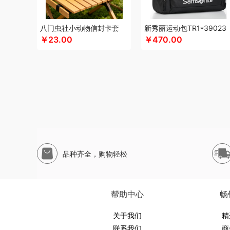
申魔
斯麦格smeg
塞外风
十足酷
松下
丝丽诺妃
思
松下
尚烤佳
神田KANDA
闪极
睡眠博士
思特嘉美
八门虫社小动物信封卡套
新秀丽运动包TR1*39023
生活元素
素言茶坊
十二夏天
舒客
素觅
圣匠鲁班
三
￥23.00
￥470.00
山生悦
史努比
膳魔师（杯壶类）
尚明
晒瑞
胜源通
十月稻田
索爱（个护类）
世家
生辰钢
塞尔兰斯
圣耳
思宜莱
途柏丽TOBERLIR
汤姆逊
天琴
拓岳
汤臣倍健
童启萌
唐惠
淘艺轩
兔星星
TESIEN特斯恩
天生好果
万华茶林
韦尔伯特
完美日记
伍闰堂
维米仕
文曲星
威诗兰
沃品
沃莱
唯都
温仑山（电器类）
味滋源（包
五谷磨房
物生物
味滋源
皖亭
無侘居
无穷
威基伍德
品种齐全，购物轻松
喜式
小度
新科Shinco
夏普
先科
蟹满堂
新生代
喜
辛和园
汐屹
香度
昔马
鲜禾鲜
修光明建盏
小罐茶
心相印
小寻
西屋（风扇类）
蓄光
象印
西屋
香港小
帮助中心
畅
优品尚竹
易铂
悦湘湖
云栖桦田
雅莉格丝
翼眠
云上
圆创
优待
优酷投影
关于我们
悠拓者
婴侍卫
又见美物
裕道府
精
联系我们
商
燕遇东方
怡莲
遥里逊
元朗
元黍
萤石
原初格物
姚