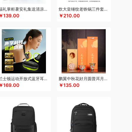
满分
康巴赫（包销款）
卡拉羊
凯诗捷
福礼掌柜暑安礼集送清凉礼盒
炊大皇锤纹老铁锅三件套TZ03CW
￥139.00
￥210.00
K.S.
kaco
克莉娜
可口可乐Coca Cola
悠
礼享时空
陆宝
郎氏达
罗莱 超柔床品
）
伦敦雾
理然
洛得兰德
绿鼻子
龙的
乐养优品
绿帝
龙尖斛
蜡笔小新
具类）
罗莱
岭味
礼卡通福
罗技
骆驼
意
粮佰年
猫和老鼠
米贝丽
梦洁家纺
咪然
漫沃星系
睦一
MEPRA
MUZILI
Mamoru
秒测
慕思
萌感觉
莫德兰卡
觅菓
芈瓷
摩动
兰士顿运动开放式蓝牙耳机TS19
鹏翼中秋花好月圆普洱月饼三件商务套装带中秋贺卡证书
南方黑芝麻
纽曼Newsmy
￥169.00
￥135.00
索
内野UCHINO
偶点OIDIRE
OOU
欧姆龙
高 pangaO
鹏程
盼盼
普沃达
品存
鹏翼
敲打熊
七匹狼
秦唐宋
洽洽
全锦
杞里香
锐珀尔
润心
如水
瑞幸咖啡
锐思RECCI
牛
润本（套装类）
蕊丝坊
顺然
实丰文化