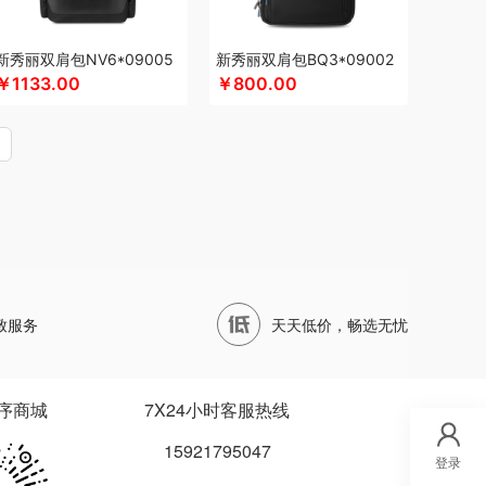
四两坨
声阔
四喜悠品
苏泊尔（代理商）
山本
鹰
苏泊尔
蔬果园（代理商）
丝语棠
三利
新秀丽双肩包NV6*09005
新秀丽双肩包BQ3*09002
首佩
尚陵
诗裴丝
睡洞
膳佳
十朝创生
￥1133.00
￥800.00
松鼠（代理商）
施耐德
舒蕾（定制款）
德保罗
so.home
膳魔师（小家电）
水星家纺
泰摩
T.J.HARREN
田知府
唐励
泰梦
W范洛
VVC
五芳斋
威立世
丸美
外交官
LOSAN
尾桥下窑
唯宝
沃隆
万事利
WayourCare
万春和
五丰黎红
王小卤
屋（运动户外）
小天才
小黄人
小茶MINIT
致服务
天天低价，畅选无忧
小甘菊
西屋
小天鹅
先锋
星龙港
象力
信科
丽
小熊（Bear）
玺魁
小白熊
杏花楼
锡品源
护类）
向物
鲜品屋
希诺
徐福记
易威斯堡
序商城
7X24小时客服热线
秞夏
云上好食光
鱼玥
悠米UURMI
有色
15921795047
艺色
俞兆林
怡乐雅
音颜
优铂
伊兰
登录
小燕
雅觅
宜合道
野小兽
亦佰味
禹鸿物予