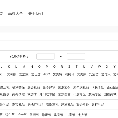
类
品牌大全
关于我们
-
代发销售价：
J
K
L
M
N
O
P
Q
R
S
T
U
V
W
X
Y
A）
艾可熊
爱之旅
爱仕达
AOC
艾美特
澳柯玛
艾美家
安宝笛
爱竹人
艾
华
艾得锐威
Amos亚摩斯
Alluflon阿路弗仑
爱国者（移动电源）
爱润丝婷
爱
进店礼
福利劳保
展会礼品
暖冬好物
国潮文创
周年庆礼品
IP联名款
企业团
澳得迈
奥利贝拉
奥朴兰诗
奥克斯
安迪芒果
艾美特（代理商）
艾姆德
白猫
制案例
商务馈赠
秋游季
开门红专区
京东自营
代发专区
慧采专区
国铁商城
卜珂
八马（包销款）
博牌
博朗
暴雪
不汲不迫
倍轻松
巴米樂
百草味
拜
险礼品
珠宝礼品
房地产礼品
高端送礼
建材礼品
政企单位
银行礼品
保宁
百草味（代理商）
北欧沃朗
白上寻品
豹牌（电器）
白大师
奔腾
Berna
彼加曼
玻礼多蜜
八门虫社
北鼎
BKT
贝蒂斯
半亩川
百事食品
拜尔
bdo
节
端午节
护士节
圣诞节
母亲节
建党节
儿童节
七夕节