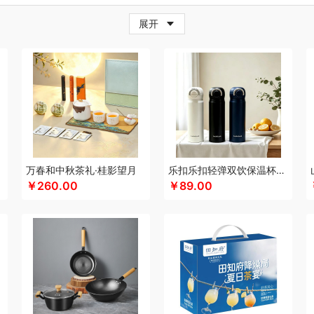
牛
超人
茶的想象
採光
柴火大院
藏兮
春枝漫野
炊大皇
橙心果匠
茶花
茶
展开
邦
创维（小家电）
传应
瓷语花香
聪鲸
川美臣
承夏文化
陈克明
川崎
瓷咖
（个护类）
错山
多样屋TAYOHYA
大迈
丁小宴
DGI
都乐Dole
多采自然
迪
珥
得力
大嘴猴（杯壶厨具雨伞
稻梁菽
吨吨
德菲摩尔
东客集
哆啦A梦
东菱
邓禄普
黛悦
大益茶
大希地
东悦
朵彩
东小燕
德芙
大荒金老农
戴可思
De
e恩谷
EILEi
福礼掌柜
芬神
凡士林
凤凰
富光（专供款）
飞利浦（按摩/净水类
沐
富昌（定制款）
福临门
非一FETANA
富安娜
孚日家纺
方家铺子
菲斯宝fi
科
飞图乐
飞利浦新安怡
菲驰
富安娜（包销款）
福东海
斧头牌
氛围部落
浮
lock
姑苏渔歌
观墨
果兹
冠军
格兰大地
宫廷匠心
桂语轩
格沫
GUGE 谷格
万春和中秋茶礼·桂影望月
乐扣乐扣轻弹双饮保温杯LHC3217
￥260.00
￥89.00
帮子熏鸡
古菲斯
皇冠
护舒宝
海蓝之谜
呼也
瀚岳文化
皇上皇
辉合
浩瀚
HOLOHOLO
华美
宏太
HOYO厚祐
何大屋
火象
好视力
华祥苑
幻响
海
好丽友
哈尔斯
海尔Haier
斛生元
花花公子
胡姬花
贺瑞
花西子
汉印
赫兰
御宴
皇家粮仓
海天（调味品）
宏石家纺
I&W
洁玉
景福莱
瑾明礼
江中猴姑
龙鱼（包销款）
锦礼
洁丽雅（代理商）
佳沃
久久丫
几素
极地物种
匠心萌
津乔
金丝莉
京润堂
集味轩
靖滋莲
吉米
洁丽雅
金龙鱼（代理商）
JBL
锦
金六福吉祥
金满席
嘉禾月
金镶玉
聚运鑫
京荟堂
洁柔
今粮道
极时代
京