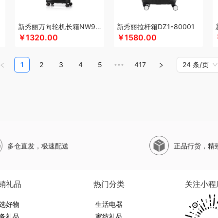
珀莱
山萃
圣伦西尼
SWISS MILITARY
双立人
狮峰
蔬果园
帅康
顺鑫鑫源
司崎库
斯凯奇SKECHERS
韶音
SHERIDAN喜来登
思响
生活演异
苏菲
三头
新秀丽万向轮机长箱NW9*25001
新秀丽拉杆箱DZ1*80001
和松石
山水SANSUI
SKG
SWEGEAR+（斯维格尔）
赛文兔
穗格氏
十月初五
￥1320.00
￥1580.00
十八子作
石头
思薇科林
三胖蛋
宋朝
赛黄金
斯阁睿
世大家
三只松鼠
三只
塞那
山野源粮
世净
诗丹柔
索哈曼
思钢
苏泊尔（杯壶）
随享星巴克
圣
1
2
3
4
5
417
24 条/页
•••
TCL
甜蜜点
Tower
听丛
贪吃猫
TKK
泰昌
天蕴
特美刻
太力
田蜜日记
途加
途马
T9
途雅
她妍社
途帮
UOMI
usmile笑容加
UOOPINS
VANO
味滋源（品牌方）
五拾缘
万格
唯我
无印良品
万益蓝
万仟堂
万象
温仑山VE
销款）
王大熊
威露士
无印良品（代理商）
微果
W&P
文石
维科
王者荣耀
网易有道
WENGER/威戈
勿一
新宝SAMPO
夏普
西屋（冰洗类）
夕多
西
多仓直发，极速配送
正品行货，精
临门
小狗（包销款）
西莱森
夏普SHARP
星巴克
小胖爪
小画仙
雪糕大师
鲜飨
香畴
希么希
小霸王
西屋（小家电）
新秀丽
星巴克（杯壶/包袋）
新秀
熊
西马龙
萱遇家纺
形象派
心缘堂
小仓熊
新鲜生活
鲜记
新宝堂
西屋（个
销礼品
热门分类
关注小程
布拉
柚家
姚朵朵
易路达
云鲸
雅诗兰黛
牙博士
燕之坊
伊莎贝拉
昀品堂
选好物
YOTTOY
伊弗勒
伊比萨
雅鹿
友望
生活电器
元朗荣华
优竹世家
一辈子
右心
尹谜
务礼品
家纺礼品
淑先
雍双堂
伊莱克斯
亿瞬间
英红（包销款）
佑美
姚生记
雅琅晶
驿客
银