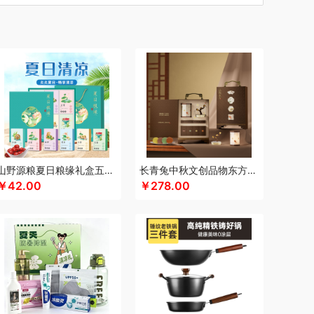
汀
厨创妈咪
超维
初方
车管家
彩虹
什
CIMI西麦
长寿花
潮满峰
蚕花娘娘
蔡府
士尼（数码类）
大嘴猴
滴露
大地极物
东方沁
独特艾琳
大三湘
杜邦
德亚
度佰特
bo德铂
敦煌研究院
迪士尼（家纺类）
度华
）
富光
飞亚达
方然陶瓷
folli follie
费雪
nsybo
富佑嘉（FU+）
飞利浦（音频类）
士德
芳恩家纺
国济堂
干饭饱饱熊
官栈
宫廷传奇
高原宏
固本堂
格米（包销款）
山野源粮夏日粮缘礼盒五谷杂粮组合绿豆冰糖红枣清凉粥礼包
长青兔中秋文创品物东方A浮光款
￥42.00
￥278.00
湖面贵族
海尔
豪森活
HYUNDAI（数码类）
信
HARVIE&HUDSON
斛生记
黄天鹅
恒源祥
希
霍尼韦尔
虎牌
海天（食用油）
红帕55度
君乐宝
佳绮利
Jeko&Jeko
洁玉（定制款）
宠
家之礼
聚银家纺
几梦
洁丽雅（包销款）
华
锦知兴
金帆
极鲜港
金世尊
金号
意之选
咖世家costa
凯伦诗
凯亚仕