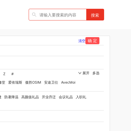
搜索
确 定
清空
展开
多选
Z
#
修堂
爱依瑞斯
傲胜OSIM
安途卫仕
AvecMoi
国者
艾瑞迪
艾博菲
澳莉维亚
爱沃可
建
防暑降温
高颜值礼品
开业乔迁
会议礼品
入职礼
伯纳德
勃曼
BTST
比顿
宝威玛
百丽安娜
灭士
博洋家纺（品牌方）
班歌
宝堂马氏铺子
rd Shaw 萧伯纳
八马
保卫蛋蛋
贝洛可
博洋宝贝
保罗彼得
博洋家纺（代理商）
倍瑞傲