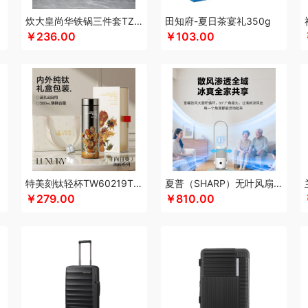
酷乐登
可美瑞特
酷博
克洛特
酷龙达
康铭
咖博士
keep
康夫
康宁
可可
炊大皇尚华铁锅三件套TZ03SH-D
田知府-夏日茶宴礼350g
￥236.00
￥103.00
科沃斯
康巴赫（锅具类）
柯乐希
康巴赫（餐具类）
康尔馨
科普菲
凯洛诗
士顿
LUING BOX
乐而雅
连邦
立家
粒上皇
朗思LANEX
罗莱 超柔床品
路悠
创
丽特斐
乐美雅（杯壶类）
绿巨能
洛克星球
立白
莱克
乐扣乐扣（小家电
来伊份
罗莱超柔床品
乐千厨
LG生活健康
乐视
立时olayks
乐厨贺鲤
乐心
的
李良济
陇间柒月
六神
徕芬
澜沧古茶
邻鹿
联合利华
罗尔仕
乐美雅（餐
乐蜗
凌美
loomoo乐默
乐扣乐扣
利仁
隆福源
立白（包销款）
乐班
礼颂如
蜜丝婷
牧高笛
米技
摩飞电器
梦百合
米狗（MEEEGOU）
迈卡罗
民间造物
音机
唛恪
鸣盏
咪鼠
momo
MIDU咪依度
棉芽
慕思苏菲娜
魔声
美荻斯
秒
特美刻钛轻杯TW60219Ti白玫瑰向日葵杏树300ML
夏普（SHARP）无叶风扇电风扇家用净化落地扇低噪
境
摩礼
MOVA
美穗吉家
名物
梦洁
摩飞个护
尼诺里拉
纽曼Newmine
逆夏
￥279.00
￥810.00
诗曼
奈雪的茶
南方寝饰
NNB
挪客
南纬三七
旎旎贝师傅
奈雪茶院
奈斯派
J
Only&Home
欧丽薇兰
欧锐铂
paperblanks
PANDA熊猫
片仔癀
普陀山
攀
泉尔思
千问
清风
全棉时代
浅香（包销款）
庆润
全格
雀巢
浅香
趣游帮
源
乾耀
七西
锐致
润本（套装）
润培
瑞驰SWICKY
荣事达小电（包销款）
柔刻
荣事达（品牌方）
睿嫣
容思格
荣事达
荣诚
润本
睿嫣润膏
认养一头