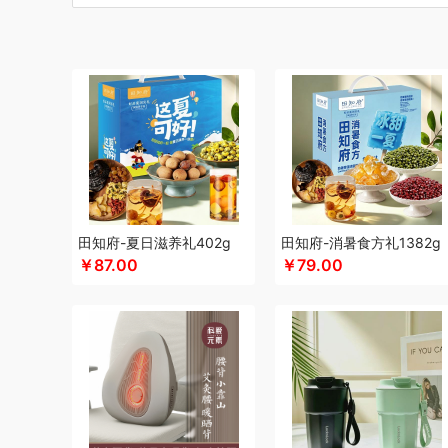
碧云泉
博莱克
博洋家居
北斗
倍思
巴天驽
BULL公
CMSH草莓生活
财滚滚
长青兔
茶艺师
茶马世家
厨
晨光
Cmierf Kuect （中国CKIR）
创维（手表类）
创维
达令河谷
德博莱
德力西
德则
得一茶
地球叔叔
德玛
迪士尼（儿童类）
德世朗(DESLON)
杜邦（餐具类）
尔木萄
EPOT（东方韵）
ELLE
EDIFIER漫步者
engu
夫人燕窝
飞利浦（个护类）
富昌
纺王
法国啄木鸟
梵
富安娜（包销款1）
飞利浦（厨电类）
飞利浦
纷刻
飞
广州酒家（包销款）
个杯堂
故宫文化
共禾京品
Glass
田知府-夏日滋养礼402g
田知府-消暑食方礼1382g
￥87.00
￥79.00
广州酒家
桂格
高洁丝
公爵
宫粮
固特异
歌力思
沟
汉美驰
华帝
黄金果农
HYUNDAI（电器类）
花点时间
海氏
韩国777
恒源祥（箱包）
海尔（按摩类）
和正
虹薇
环球港
徽羚羊
汇可心
花卉诗
辉合 (中盛)
海中
九阳
践程JeoyCosy
九号
江中食疗
佳奥
君华仕
金
JEEP
嘉唯JAHVERY
佳帮手
疆果乐
疆果果
聚康缘
吉潮瑞鲜
坚果投影
嘉庆斋
鲸选码头
九阳（代理商）