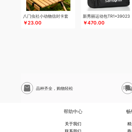
申魔
斯麦格smeg
塞外风
十足酷
松下
丝丽诺妃
思
松下
尚烤佳
神田KANDA
闪极
睡眠博士
思特嘉美
八门虫社小动物信封卡套
新秀丽运动包TR1*39023
生活元素
素言茶坊
十二夏天
舒客
素觅
圣匠鲁班
三
￥23.00
￥470.00
山生悦
史努比
膳魔师（杯壶类）
尚明
晒瑞
胜源通
十月稻田
索爱（个护类）
世家
生辰钢
塞尔兰斯
圣耳
思宜莱
途柏丽TOBERLIR
汤姆逊
天琴
拓岳
汤臣倍健
童启萌
唐惠
淘艺轩
兔星星
TESIEN特斯恩
天生好果
万华茶林
韦尔伯特
完美日记
伍闰堂
维米仕
文曲星
威诗兰
沃品
沃莱
唯都
温仑山（电器类）
味滋源（包
五谷磨房
物生物
味滋源
皖亭
無侘居
无穷
威基伍德
品种齐全，购物轻松
喜式
小度
新科Shinco
夏普
先科
蟹满堂
新生代
喜
辛和园
汐屹
香度
昔马
鲜禾鲜
修光明建盏
小罐茶
心相印
小寻
西屋（风扇类）
蓄光
象印
西屋
香港小
帮助中心
畅
优品尚竹
易铂
悦湘湖
云栖桦田
雅莉格丝
翼眠
云上
圆创
优待
优酷投影
关于我们
悠拓者
婴侍卫
又见美物
裕道府
精
联系我们
商
燕遇东方
怡莲
遥里逊
元朗
元黍
萤石
原初格物
姚