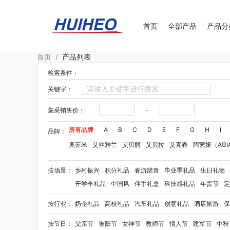
首页
全部产品
产品分
首页
/
产品列表
检索条件：
关键字：
-
集采销售价：
所有品牌
A
B
C
D
E
F
G
H
I
品牌：
奥苏米
艾丝雅兰
艾贝丽
艾贝拉
艾青春
阿茜娅（AGI
Aroma Light
阿格利司
爱尔沃
艾优Apiyoo
奥妙
奥佳
按场景：
乡村振兴
积分礼品
春游踏青
毕业季礼品
生日礼物
爱华仕OIWAS
奥帝尔（包销款）
敖东
奥罗拉aurora
开学季礼品
中国风
伴手礼盒
科技感礼品
年货节
定
贝师傅
拜格
半亩花田
笨笨马
佰乐扣
布鲁诺
贝弗伦
按行业：
奶企礼品
高校礼品
汽车礼品
创意礼品
酒店旅游
保
毕加索（文具类）
百事（饮具类）
宝洁
bbdd
博堡
八方礼
BRUNO
柏缇
笔下
巴赫约翰
豹牌（套装）
按节日：
父亲节
重阳节
女神节
教师节
情人节
建军节
中秋