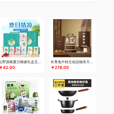
汀
厨创妈咪
超维
初方
车管家
彩虹
什
CIMI西麦
长寿花
潮满峰
蚕花娘娘
蔡府
士尼（数码类）
大嘴猴
滴露
大地极物
东方沁
独特艾琳
大三湘
杜邦
德亚
度佰特
bo德铂
敦煌研究院
迪士尼（家纺类）
度华
）
富光
飞亚达
方然陶瓷
folli follie
费雪
nsybo
富佑嘉（FU+）
飞利浦（音频类）
士德
芳恩家纺
国济堂
干饭饱饱熊
官栈
宫廷传奇
高原宏
固本堂
格米（包销款）
山野源粮夏日粮缘礼盒五谷杂粮组合绿豆冰糖红枣清凉粥礼包
长青兔中秋文创品物东方A浮光款
￥42.00
￥278.00
湖面贵族
海尔
豪森活
HYUNDAI（数码类）
信
HARVIE&HUDSON
斛生记
黄天鹅
恒源祥
希
霍尼韦尔
虎牌
海天（食用油）
红帕55度
君乐宝
佳绮利
Jeko&Jeko
洁玉（定制款）
宠
家之礼
聚银家纺
几梦
洁丽雅（包销款）
华
锦知兴
金帆
极鲜港
金世尊
金号
意之选
咖世家costa
凯伦诗
凯亚仕