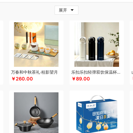
牛
超人
茶的想象
採光
柴火大院
藏兮
春枝漫野
炊大皇
橙心果匠
茶花
茶
展开
邦
创维（小家电）
传应
瓷语花香
聪鲸
川美臣
承夏文化
陈克明
川崎
瓷咖
（个护类）
错山
多样屋TAYOHYA
大迈
丁小宴
DGI
都乐Dole
多采自然
迪
珥
得力
大嘴猴（杯壶厨具雨伞
稻梁菽
吨吨
德菲摩尔
东客集
哆啦A梦
东菱
邓禄普
黛悦
大益茶
大希地
东悦
朵彩
东小燕
德芙
大荒金老农
戴可思
De
e恩谷
EILEi
福礼掌柜
芬神
凡士林
凤凰
富光（专供款）
飞利浦（按摩/净水类
沐
富昌（定制款）
福临门
非一FETANA
富安娜
孚日家纺
方家铺子
菲斯宝fi
科
飞图乐
飞利浦新安怡
菲驰
富安娜（包销款）
福东海
斧头牌
氛围部落
浮
lock
姑苏渔歌
观墨
果兹
冠军
格兰大地
宫廷匠心
桂语轩
格沫
GUGE 谷格
万春和中秋茶礼·桂影望月
乐扣乐扣轻弹双饮保温杯LHC3217
￥260.00
￥89.00
帮子熏鸡
古菲斯
皇冠
护舒宝
海蓝之谜
呼也
瀚岳文化
皇上皇
辉合
浩瀚
HOLOHOLO
华美
宏太
HOYO厚祐
何大屋
火象
好视力
华祥苑
幻响
海
好丽友
哈尔斯
海尔Haier
斛生元
花花公子
胡姬花
贺瑞
花西子
汉印
赫兰
御宴
皇家粮仓
海天（调味品）
宏石家纺
I&W
洁玉
景福莱
瑾明礼
江中猴姑
龙鱼（包销款）
锦礼
洁丽雅（代理商）
佳沃
久久丫
几素
极地物种
匠心萌
津乔
金丝莉
京润堂
集味轩
靖滋莲
吉米
洁丽雅
金龙鱼（代理商）
JBL
锦
金六福吉祥
金满席
嘉禾月
金镶玉
聚运鑫
京荟堂
洁柔
今粮道
极时代
京