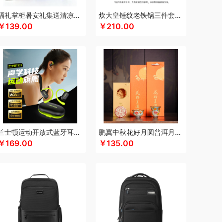
满分
康巴赫（包销款）
卡拉羊
凯诗捷
福礼掌柜暑安礼集送清凉礼盒
炊大皇锤纹老铁锅三件套TZ03CW
￥139.00
￥210.00
K.S.
kaco
克莉娜
可口可乐Coca Cola
悠
礼享时空
陆宝
郎氏达
罗莱 超柔床品
）
伦敦雾
理然
洛得兰德
绿鼻子
龙的
乐养优品
绿帝
龙尖斛
蜡笔小新
具类）
罗莱
岭味
礼卡通福
罗技
骆驼
意
粮佰年
猫和老鼠
米贝丽
梦洁家纺
咪然
漫沃星系
睦一
MEPRA
MUZILI
Mamoru
秒测
慕思
萌感觉
莫德兰卡
觅菓
芈瓷
摩动
兰士顿运动开放式蓝牙耳机TS19
鹏翼中秋花好月圆普洱月饼三件商务套装带中秋贺卡证书
南方黑芝麻
纽曼Newsmy
￥169.00
￥135.00
索
内野UCHINO
偶点OIDIRE
OOU
欧姆龙
高 pangaO
鹏程
盼盼
普沃达
品存
鹏翼
敲打熊
七匹狼
秦唐宋
洽洽
全锦
杞里香
锐珀尔
润心
如水
瑞幸咖啡
锐思RECCI
牛
润本（套装类）
蕊丝坊
顺然
实丰文化