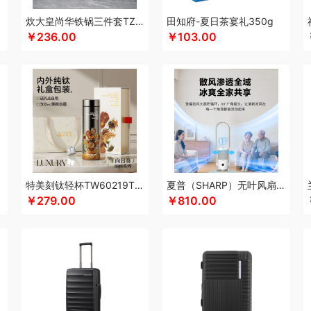
酷乐登
可美瑞特
酷博
克洛特
酷龙达
康铭
咖博士
keep
康夫
康宁
可可
炊大皇尚华铁锅三件套TZ03SH-D
田知府-夏日茶宴礼350g
￥236.00
￥103.00
科沃斯
康巴赫（锅具类）
柯乐希
康巴赫（餐具类）
康尔馨
科普菲
凯洛诗
士顿
LUING BOX
乐而雅
连邦
立家
粒上皇
朗思LANEX
罗莱 超柔床品
路悠
创
丽特斐
乐美雅（杯壶类）
绿巨能
洛克星球
立白
莱克
乐扣乐扣（小家电
来伊份
罗莱超柔床品
乐千厨
LG生活健康
乐视
立时olayks
乐厨贺鲤
乐心
的
李良济
陇间柒月
六神
徕芬
澜沧古茶
邻鹿
联合利华
罗尔仕
乐美雅（餐
乐蜗
凌美
loomoo乐默
乐扣乐扣
利仁
隆福源
立白（包销款）
乐班
礼颂如
蜜丝婷
牧高笛
米技
摩飞电器
梦百合
米狗（MEEEGOU）
迈卡罗
民间造物
音机
唛恪
鸣盏
咪鼠
momo
MIDU咪依度
棉芽
慕思苏菲娜
魔声
美荻斯
秒
特美刻钛轻杯TW60219Ti白玫瑰向日葵杏树300ML
夏普（SHARP）无叶风扇电风扇家用净化落地扇低噪
境
摩礼
MOVA
美穗吉家
名物
梦洁
摩飞个护
尼诺里拉
纽曼Newmine
逆夏
￥279.00
￥810.00
诗曼
奈雪的茶
南方寝饰
NNB
挪客
南纬三七
旎旎贝师傅
奈雪茶院
奈斯派
J
Only&Home
欧丽薇兰
欧锐铂
paperblanks
PANDA熊猫
片仔癀
普陀山
攀
泉尔思
千问
清风
全棉时代
浅香（包销款）
庆润
全格
雀巢
浅香
趣游帮
源
乾耀
七西
锐致
润本（套装）
润培
瑞驰SWICKY
荣事达小电（包销款）
柔刻
荣事达（品牌方）
睿嫣
容思格
荣事达
荣诚
润本
睿嫣润膏
认养一头