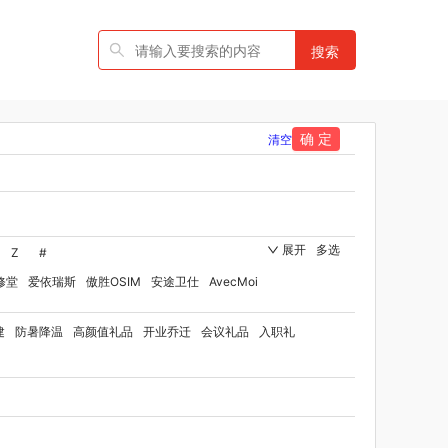
搜索
确 定
清空
展开
多选
Z
#
修堂
爱依瑞斯
傲胜OSIM
安途卫仕
AvecMoi
国者
艾瑞迪
艾博菲
澳莉维亚
爱沃可
建
防暑降温
高颜值礼品
开业乔迁
会议礼品
入职礼
伯纳德
勃曼
BTST
比顿
宝威玛
百丽安娜
灭士
博洋家纺（品牌方）
班歌
宝堂马氏铺子
rd Shaw 萧伯纳
八马
保卫蛋蛋
贝洛可
博洋宝贝
保罗彼得
博洋家纺（代理商）
倍瑞傲