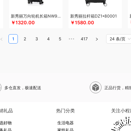
珀莱
山萃
圣伦西尼
SWISS MILITARY
双立人
狮峰
蔬果园
帅康
顺鑫鑫源
司崎库
斯凯奇SKECHERS
韶音
SHERIDAN喜来登
思响
生活演异
苏菲
三头
新秀丽万向轮机长箱NW9*25001
新秀丽拉杆箱DZ1*80001
和松石
山水SANSUI
SKG
SWEGEAR+（斯维格尔）
赛文兔
穗格氏
十月初五
￥1320.00
￥1580.00
十八子作
石头
思薇科林
三胖蛋
宋朝
赛黄金
斯阁睿
世大家
三只松鼠
三只
塞那
山野源粮
世净
诗丹柔
索哈曼
思钢
苏泊尔（杯壶）
随享星巴克
圣
1
2
3
4
5
417
24 条/页
•••
TCL
甜蜜点
Tower
听丛
贪吃猫
TKK
泰昌
天蕴
特美刻
太力
田蜜日记
途加
途马
T9
途雅
她妍社
途帮
UOMI
usmile笑容加
UOOPINS
VANO
味滋源（品牌方）
五拾缘
万格
唯我
无印良品
万益蓝
万仟堂
万象
温仑山VE
销款）
王大熊
威露士
无印良品（代理商）
微果
W&P
文石
维科
王者荣耀
网易有道
WENGER/威戈
勿一
新宝SAMPO
夏普
西屋（冰洗类）
夕多
西
多仓直发，极速配送
正品行货，精
临门
小狗（包销款）
西莱森
夏普SHARP
星巴克
小胖爪
小画仙
雪糕大师
鲜飨
香畴
希么希
小霸王
西屋（小家电）
新秀丽
星巴克（杯壶/包袋）
新秀
熊
西马龙
萱遇家纺
形象派
心缘堂
小仓熊
新鲜生活
鲜记
新宝堂
西屋（个
销礼品
热门分类
关注小程
布拉
柚家
姚朵朵
易路达
云鲸
雅诗兰黛
牙博士
燕之坊
伊莎贝拉
昀品堂
选好物
YOTTOY
伊弗勒
伊比萨
雅鹿
友望
生活电器
元朗荣华
优竹世家
一辈子
右心
尹谜
务礼品
家纺礼品
淑先
雍双堂
伊莱克斯
亿瞬间
英红（包销款）
佑美
姚生记
雅琅晶
驿客
银