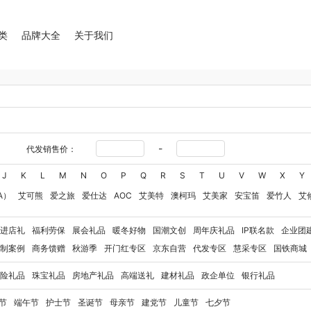
类
品牌大全
关于我们
-
代发销售价：
J
K
L
M
N
O
P
Q
R
S
T
U
V
W
X
Y
A）
艾可熊
爱之旅
爱仕达
AOC
艾美特
澳柯玛
艾美家
安宝笛
爱竹人
艾
华
艾得锐威
Amos亚摩斯
Alluflon阿路弗仑
爱国者（移动电源）
爱润丝婷
爱
进店礼
福利劳保
展会礼品
暖冬好物
国潮文创
周年庆礼品
IP联名款
企业团
澳得迈
奥利贝拉
奥朴兰诗
奥克斯
安迪芒果
艾美特（代理商）
艾姆德
白猫
制案例
商务馈赠
秋游季
开门红专区
京东自营
代发专区
慧采专区
国铁商城
卜珂
八马（包销款）
博牌
博朗
暴雪
不汲不迫
倍轻松
巴米樂
百草味
拜
险礼品
珠宝礼品
房地产礼品
高端送礼
建材礼品
政企单位
银行礼品
保宁
百草味（代理商）
北欧沃朗
白上寻品
豹牌（电器）
白大师
奔腾
Berna
彼加曼
玻礼多蜜
八门虫社
北鼎
BKT
贝蒂斯
半亩川
百事食品
拜尔
bdo
节
端午节
护士节
圣诞节
母亲节
建党节
儿童节
七夕节