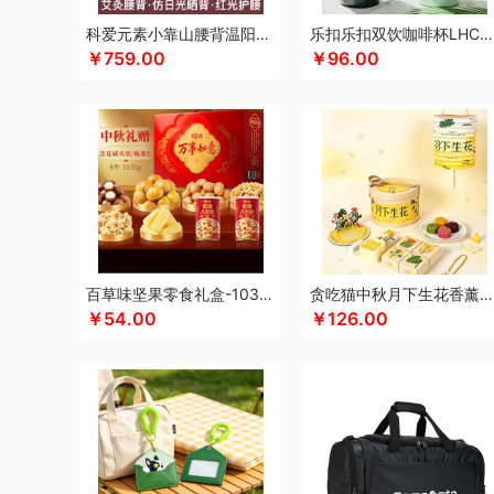
科朴优品KUUP
科爱元素
康恩贝
Kappa
酷骑
科侬丹
科爱元素小靠山腰背温阳仪CI194A
乐扣乐扣双饮咖啡杯LHC4104
￥759.00
￥96.00
酷客者
酷彩
卡宴
卡蛙
KEPO
嗑西西
可益康
康佳
科迈升
科洛
卡屋
陇间柒月(包销款)
浪莎
隆力奇
兰
恋上鸭
乐事
联想
丽耳
旅文行艺
朗赫
朗朗鑫空
联
乐扣乐扣（箱包杯壶）
乐亨
蓝月亮
LAMPO
雷允上
利格
乐扣乐扣（家居/小家电）
罗蒙
LK
邻家饭香
乐
泸溪河桃酥
龙虎
罗比罗丹
领臣
乐上/LEXON
LOVO
美仕达
MiKACARD
momo（杯壶）
马克西姆
美菱
墨小客
美的 Midea
马克图布
米妹妹
美立方
猫王收
百草味坚果零食礼盒-1035g（万事如意）
贪吃猫中秋月下生花香薰套装
磨客
美能格Maxco
木之礼
玛丽亚·古琦
摩米士
觅芳
￥54.00
￥126.00
纽曼Newmine（线上款）
纽曼Newmine （线下款）
诺
欧乐B
OUMETE欧美特
欧典梦娜
欧美达
欧克士/OKS
PGG
品胜
派克
皮尔卡丹（皮具类）
璞实茶器
青锦
千禾
奇强
杞果小圣
启航雅居
清朴堂
沏一杯茶
千岛
荣事达厨具（包销款）
ROBAM老板
ROCK洛克
若生活