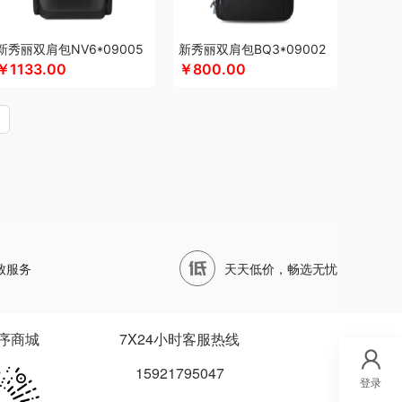
四两坨
声阔
四喜悠品
苏泊尔（代理商）
山本
鹰
苏泊尔
蔬果园（代理商）
丝语棠
三利
新秀丽双肩包NV6*09005
新秀丽双肩包BQ3*09002
首佩
尚陵
诗裴丝
睡洞
膳佳
十朝创生
￥1133.00
￥800.00
松鼠（代理商）
施耐德
舒蕾（定制款）
德保罗
so.home
膳魔师（小家电）
水星家纺
泰摩
T.J.HARREN
田知府
唐励
泰梦
W范洛
VVC
五芳斋
威立世
丸美
外交官
LOSAN
尾桥下窑
唯宝
沃隆
万事利
WayourCare
万春和
五丰黎红
王小卤
屋（运动户外）
小天才
小黄人
小茶MINIT
致服务
天天低价，畅选无忧
小甘菊
西屋
小天鹅
先锋
星龙港
象力
信科
丽
小熊（Bear）
玺魁
小白熊
杏花楼
锡品源
护类）
向物
鲜品屋
希诺
徐福记
易威斯堡
序商城
7X24小时客服热线
秞夏
云上好食光
鱼玥
悠米UURMI
有色
15921795047
艺色
俞兆林
怡乐雅
音颜
优铂
伊兰
登录
小燕
雅觅
宜合道
野小兽
亦佰味
禹鸿物予