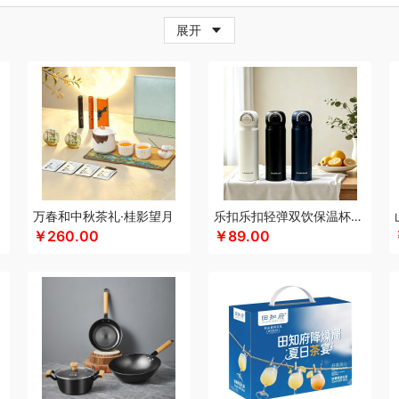
牛
超人
茶的想象
採光
柴火大院
藏兮
春枝漫野
炊大皇
橙心果匠
茶花
茶
展开
邦
创维（小家电）
传应
瓷语花香
聪鲸
川美臣
承夏文化
陈克明
川崎
瓷咖
（个护类）
错山
多样屋TAYOHYA
大迈
丁小宴
DGI
都乐Dole
多采自然
迪
珥
得力
大嘴猴（杯壶厨具雨伞
稻梁菽
吨吨
德菲摩尔
东客集
哆啦A梦
东菱
邓禄普
黛悦
大益茶
大希地
东悦
朵彩
东小燕
德芙
大荒金老农
戴可思
De
e恩谷
EILEi
福礼掌柜
芬神
凡士林
凤凰
富光（专供款）
飞利浦（按摩/净水类
沐
富昌（定制款）
福临门
非一FETANA
富安娜
孚日家纺
方家铺子
菲斯宝fi
科
飞图乐
飞利浦新安怡
菲驰
富安娜（包销款）
福东海
斧头牌
氛围部落
浮
lock
姑苏渔歌
观墨
果兹
冠军
格兰大地
宫廷匠心
桂语轩
格沫
GUGE 谷格
万春和中秋茶礼·桂影望月
乐扣乐扣轻弹双饮保温杯LHC3217
￥260.00
￥89.00
帮子熏鸡
古菲斯
皇冠
护舒宝
海蓝之谜
呼也
瀚岳文化
皇上皇
辉合
浩瀚
HOLOHOLO
华美
宏太
HOYO厚祐
何大屋
火象
好视力
华祥苑
幻响
海
好丽友
哈尔斯
海尔Haier
斛生元
花花公子
胡姬花
贺瑞
花西子
汉印
赫兰
御宴
皇家粮仓
海天（调味品）
宏石家纺
I&W
洁玉
景福莱
瑾明礼
江中猴姑
龙鱼（包销款）
锦礼
洁丽雅（代理商）
佳沃
久久丫
几素
极地物种
匠心萌
津乔
金丝莉
京润堂
集味轩
靖滋莲
吉米
洁丽雅
金龙鱼（代理商）
JBL
锦
金六福吉祥
金满席
嘉禾月
金镶玉
聚运鑫
京荟堂
洁柔
今粮道
极时代
京