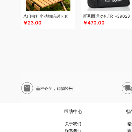
申魔
斯麦格smeg
塞外风
十足酷
松下
丝丽诺妃
思
松下
尚烤佳
神田KANDA
闪极
睡眠博士
思特嘉美
八门虫社小动物信封卡套
新秀丽运动包TR1*39023
生活元素
素言茶坊
十二夏天
舒客
素觅
圣匠鲁班
三
￥23.00
￥470.00
山生悦
史努比
膳魔师（杯壶类）
尚明
晒瑞
胜源通
十月稻田
索爱（个护类）
世家
生辰钢
塞尔兰斯
圣耳
思宜莱
途柏丽TOBERLIR
汤姆逊
天琴
拓岳
汤臣倍健
童启萌
唐惠
淘艺轩
兔星星
TESIEN特斯恩
天生好果
万华茶林
韦尔伯特
完美日记
伍闰堂
维米仕
文曲星
威诗兰
沃品
沃莱
唯都
温仑山（电器类）
味滋源（包
五谷磨房
物生物
味滋源
皖亭
無侘居
无穷
威基伍德
品种齐全，购物轻松
喜式
小度
新科Shinco
夏普
先科
蟹满堂
新生代
喜
辛和园
汐屹
香度
昔马
鲜禾鲜
修光明建盏
小罐茶
心相印
小寻
西屋（风扇类）
蓄光
象印
西屋
香港小
帮助中心
畅
优品尚竹
易铂
悦湘湖
云栖桦田
雅莉格丝
翼眠
云上
圆创
优待
优酷投影
关于我们
悠拓者
婴侍卫
又见美物
裕道府
精
联系我们
商
燕遇东方
怡莲
遥里逊
元朗
元黍
萤石
原初格物
姚