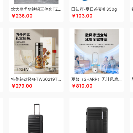
酷乐登
可美瑞特
酷博
克洛特
酷龙达
康铭
咖博士
keep
康夫
康宁
可可
炊大皇尚华铁锅三件套TZ03SH-D
田知府-夏日茶宴礼350g
￥236.00
￥103.00
科沃斯
康巴赫（锅具类）
柯乐希
康巴赫（餐具类）
康尔馨
科普菲
凯洛诗
士顿
LUING BOX
乐而雅
连邦
立家
粒上皇
朗思LANEX
罗莱 超柔床品
路悠
创
丽特斐
乐美雅（杯壶类）
绿巨能
洛克星球
立白
莱克
乐扣乐扣（小家电
来伊份
罗莱超柔床品
乐千厨
LG生活健康
乐视
立时olayks
乐厨贺鲤
乐心
的
李良济
陇间柒月
六神
徕芬
澜沧古茶
邻鹿
联合利华
罗尔仕
乐美雅（餐
乐蜗
凌美
loomoo乐默
乐扣乐扣
利仁
隆福源
立白（包销款）
乐班
礼颂如
蜜丝婷
牧高笛
米技
摩飞电器
梦百合
米狗（MEEEGOU）
迈卡罗
民间造物
音机
唛恪
鸣盏
咪鼠
momo
MIDU咪依度
棉芽
慕思苏菲娜
魔声
美荻斯
秒
特美刻钛轻杯TW60219Ti白玫瑰向日葵杏树300ML
夏普（SHARP）无叶风扇电风扇家用净化落地扇低噪
境
摩礼
MOVA
美穗吉家
名物
梦洁
摩飞个护
尼诺里拉
纽曼Newmine
逆夏
￥279.00
￥810.00
诗曼
奈雪的茶
南方寝饰
NNB
挪客
南纬三七
旎旎贝师傅
奈雪茶院
奈斯派
J
Only&Home
欧丽薇兰
欧锐铂
paperblanks
PANDA熊猫
片仔癀
普陀山
攀
泉尔思
千问
清风
全棉时代
浅香（包销款）
庆润
全格
雀巢
浅香
趣游帮
源
乾耀
七西
锐致
润本（套装）
润培
瑞驰SWICKY
荣事达小电（包销款）
柔刻
荣事达（品牌方）
睿嫣
容思格
荣事达
荣诚
润本
睿嫣润膏
认养一头