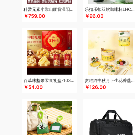
科朴优品KUUP
科爱元素
康恩贝
Kappa
酷骑
科侬丹
科爱元素小靠山腰背温阳仪CI194A
乐扣乐扣双饮咖啡杯LHC4104
￥759.00
￥96.00
酷客者
酷彩
卡宴
卡蛙
KEPO
嗑西西
可益康
康佳
科迈升
科洛
卡屋
陇间柒月(包销款)
浪莎
隆力奇
兰
恋上鸭
乐事
联想
丽耳
旅文行艺
朗赫
朗朗鑫空
联
乐扣乐扣（箱包杯壶）
乐亨
蓝月亮
LAMPO
雷允上
利格
乐扣乐扣（家居/小家电）
罗蒙
LK
邻家饭香
乐
泸溪河桃酥
龙虎
罗比罗丹
领臣
乐上/LEXON
LOVO
美仕达
MiKACARD
momo（杯壶）
马克西姆
美菱
墨小客
美的 Midea
马克图布
米妹妹
美立方
猫王收
百草味坚果零食礼盒-1035g（万事如意）
贪吃猫中秋月下生花香薰套装
磨客
美能格Maxco
木之礼
玛丽亚·古琦
摩米士
觅芳
￥54.00
￥126.00
纽曼Newmine（线上款）
纽曼Newmine （线下款）
诺
欧乐B
OUMETE欧美特
欧典梦娜
欧美达
欧克士/OKS
PGG
品胜
派克
皮尔卡丹（皮具类）
璞实茶器
青锦
千禾
奇强
杞果小圣
启航雅居
清朴堂
沏一杯茶
千岛
荣事达厨具（包销款）
ROBAM老板
ROCK洛克
若生活