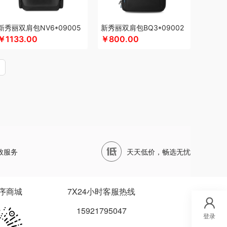
四两坨
声阔
四喜悠品
苏泊尔（代理商）
山本
鹰
苏泊尔
蔬果园（代理商）
丝语棠
三利
新秀丽双肩包NV6*09005
新秀丽双肩包BQ3*09002
首佩
尚陵
诗裴丝
睡洞
膳佳
十朝创生
￥1133.00
￥800.00
松鼠（代理商）
施耐德
舒蕾（定制款）
德保罗
so.home
膳魔师（小家电）
水星家纺
泰摩
T.J.HARREN
田知府
唐励
泰梦
W范洛
VVC
五芳斋
威立世
丸美
外交官
LOSAN
尾桥下窑
唯宝
沃隆
万事利
WayourCare
万春和
五丰黎红
王小卤
屋（运动户外）
小天才
小黄人
小茶MINIT
致服务
天天低价，畅选无忧
小甘菊
西屋
小天鹅
先锋
星龙港
象力
信科
丽
小熊（Bear）
玺魁
小白熊
杏花楼
锡品源
护类）
向物
鲜品屋
希诺
徐福记
易威斯堡
序商城
7X24小时客服热线
秞夏
云上好食光
鱼玥
悠米UURMI
有色
15921795047
艺色
俞兆林
怡乐雅
音颜
优铂
伊兰
登录
小燕
雅觅
宜合道
野小兽
亦佰味
禹鸿物予