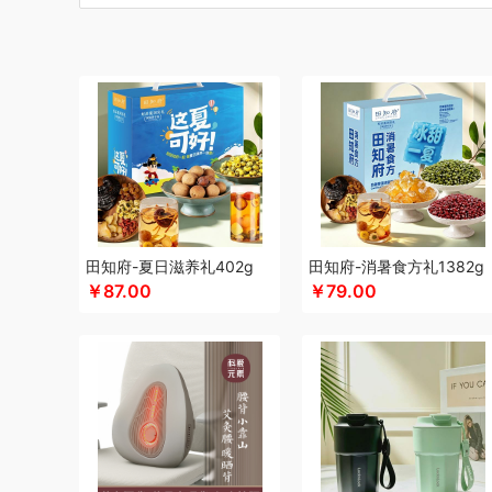
碧云泉
博莱克
博洋家居
北斗
倍思
巴天驽
BULL公
CMSH草莓生活
财滚滚
长青兔
茶艺师
茶马世家
厨
晨光
Cmierf Kuect （中国CKIR）
创维（手表类）
创维
达令河谷
德博莱
德力西
德则
得一茶
地球叔叔
德玛
迪士尼（儿童类）
德世朗(DESLON)
杜邦（餐具类）
尔木萄
EPOT（东方韵）
ELLE
EDIFIER漫步者
engu
夫人燕窝
飞利浦（个护类）
富昌
纺王
法国啄木鸟
梵
富安娜（包销款1）
飞利浦（厨电类）
飞利浦
纷刻
飞
广州酒家（包销款）
个杯堂
故宫文化
共禾京品
Glass
田知府-夏日滋养礼402g
田知府-消暑食方礼1382g
￥87.00
￥79.00
广州酒家
桂格
高洁丝
公爵
宫粮
固特异
歌力思
沟
汉美驰
华帝
黄金果农
HYUNDAI（电器类）
花点时间
海氏
韩国777
恒源祥（箱包）
海尔（按摩类）
和正
虹薇
环球港
徽羚羊
汇可心
花卉诗
辉合 (中盛)
海中
九阳
践程JeoyCosy
九号
江中食疗
佳奥
君华仕
金
JEEP
嘉唯JAHVERY
佳帮手
疆果乐
疆果果
聚康缘
吉潮瑞鲜
坚果投影
嘉庆斋
鲸选码头
九阳（代理商）