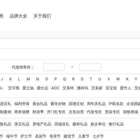
类
品牌大全
关于我们
-
代发销售价：
J
K
L
M
N
O
P
Q
R
S
T
U
V
W
X
Y
A）
艾可熊
爱之旅
爱仕达
AOC
艾美特
澳柯玛
艾美家
安宝笛
爱竹人
艾
华
艾得锐威
Amos亚摩斯
Alluflon阿路弗仑
爱国者（移动电源）
爱润丝婷
爱
进店礼
福利劳保
展会礼品
暖冬好物
国潮文创
周年庆礼品
IP联名款
企业团
澳得迈
奥利贝拉
奥朴兰诗
奥克斯
安迪芒果
艾美特（代理商）
艾姆德
白猫
制案例
商务馈赠
秋游季
开门红专区
京东自营
代发专区
慧采专区
国铁商城
卜珂
八马（包销款）
博牌
博朗
暴雪
不汲不迫
倍轻松
巴米樂
百草味
拜
险礼品
珠宝礼品
房地产礼品
高端送礼
建材礼品
政企单位
银行礼品
保宁
百草味（代理商）
北欧沃朗
白上寻品
豹牌（电器）
白大师
奔腾
Berna
彼加曼
玻礼多蜜
八门虫社
北鼎
BKT
贝蒂斯
半亩川
百事食品
拜尔
bdo
节
端午节
护士节
圣诞节
母亲节
建党节
儿童节
七夕节