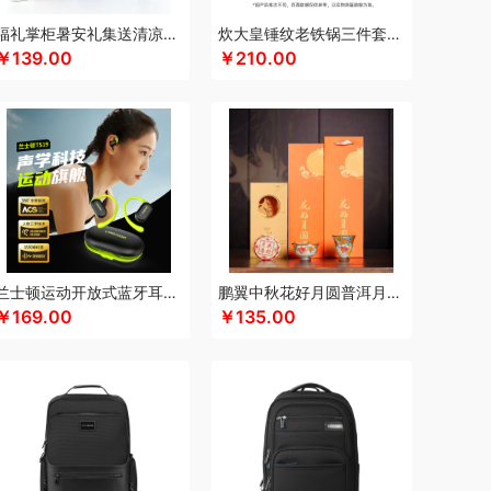
满分
康巴赫（包销款）
卡拉羊
凯诗捷
福礼掌柜暑安礼集送清凉礼盒
炊大皇锤纹老铁锅三件套TZ03CW
￥139.00
￥210.00
K.S.
kaco
克莉娜
可口可乐Coca Cola
悠
礼享时空
陆宝
郎氏达
罗莱 超柔床品
）
伦敦雾
理然
洛得兰德
绿鼻子
龙的
乐养优品
绿帝
龙尖斛
蜡笔小新
具类）
罗莱
岭味
礼卡通福
罗技
骆驼
意
粮佰年
猫和老鼠
米贝丽
梦洁家纺
咪然
漫沃星系
睦一
MEPRA
MUZILI
Mamoru
秒测
慕思
萌感觉
莫德兰卡
觅菓
芈瓷
摩动
兰士顿运动开放式蓝牙耳机TS19
鹏翼中秋花好月圆普洱月饼三件商务套装带中秋贺卡证书
南方黑芝麻
纽曼Newsmy
￥169.00
￥135.00
索
内野UCHINO
偶点OIDIRE
OOU
欧姆龙
高 pangaO
鹏程
盼盼
普沃达
品存
鹏翼
敲打熊
七匹狼
秦唐宋
洽洽
全锦
杞里香
锐珀尔
润心
如水
瑞幸咖啡
锐思RECCI
牛
润本（套装类）
蕊丝坊
顺然
实丰文化