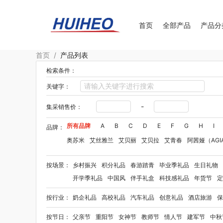
首页
全部产品
产品分
首页
/
产品列表
检索条件：
关键字：
-
集采销售价：
所有品牌
A
B
C
D
E
F
G
H
I
品牌：
奥苏米
艾丝雅兰
艾贝丽
艾贝拉
艾青春
阿茜娅（AGI
Aroma Light
阿格利司
爱尔沃
艾优Apiyoo
奥妙
奥佳
按场景：
乡村振兴
积分礼品
春游踏青
毕业季礼品
生日礼物
爱华仕OIWAS
奥帝尔（包销款）
敖东
奥罗拉aurora
开学季礼品
中国风
伴手礼盒
科技感礼品
年货节
定
贝师傅
拜格
半亩花田
笨笨马
佰乐扣
布鲁诺
贝弗伦
按行业：
奶企礼品
高校礼品
汽车礼品
创意礼品
酒店旅游
保
毕加索（文具类）
百事（饮具类）
宝洁
bbdd
博堡
八方礼
BRUNO
柏缇
笔下
巴赫约翰
豹牌（套装）
按节日：
父亲节
重阳节
女神节
教师节
情人节
建军节
中秋