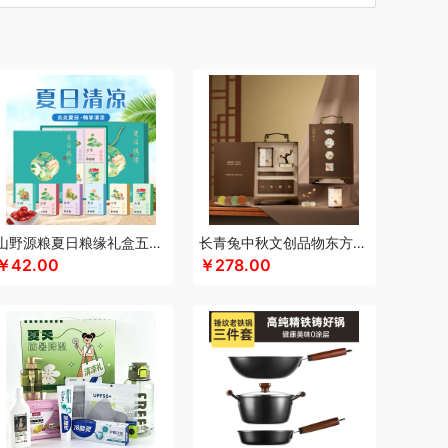
汀
厨创妈咪
超维
初方
车管家
彩虹
什
CIMI西麦
长寿花
潮满峰
蚕花娘娘
蔡府
士尼（数码类）
大嘴猴
滴露
大地极物
东方沁
独特艾琳
大三湘
杜邦
德亚
度佰特
bo德铂
敦煌研究院
迪士尼（家纺类）
度华
）
富光
飞亚达
方然陶瓷
folli follie
费雪
nsybo
富佑嘉（FU+）
飞利浦（音频类）
士德
芳恩家纺
国济堂
干饭饱饱熊
官栈
宫廷传奇
高原宏
固本堂
格米（包销款）
山野源粮夏日粮缘礼盒五谷杂粮组合绿豆冰糖红枣清凉粥礼包
长青兔中秋文创品物东方A浮光款
￥42.00
￥278.00
湖面贵族
海尔
豪森活
HYUNDAI（数码类）
信
HARVIE&HUDSON
斛生记
黄天鹅
恒源祥
希
霍尼韦尔
虎牌
海天（食用油）
红帕55度
君乐宝
佳绮利
Jeko&Jeko
洁玉（定制款）
宠
家之礼
聚银家纺
几梦
洁丽雅（包销款）
华
锦知兴
金帆
极鲜港
金世尊
金号
意之选
咖世家costa
凯伦诗
凯亚仕