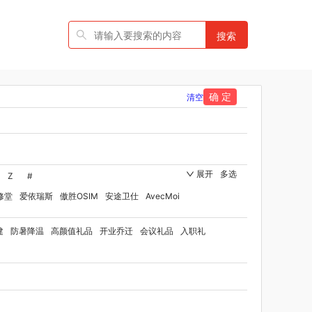
搜索
确 定
清空
展开
多选
Z
#
修堂
爱依瑞斯
傲胜OSIM
安途卫仕
AvecMoi
国者
艾瑞迪
艾博菲
澳莉维亚
爱沃可
建
防暑降温
高颜值礼品
开业乔迁
会议礼品
入职礼
伯纳德
勃曼
BTST
比顿
宝威玛
百丽安娜
灭士
博洋家纺（品牌方）
班歌
宝堂马氏铺子
rd Shaw 萧伯纳
八马
保卫蛋蛋
贝洛可
博洋宝贝
保罗彼得
博洋家纺（代理商）
倍瑞傲