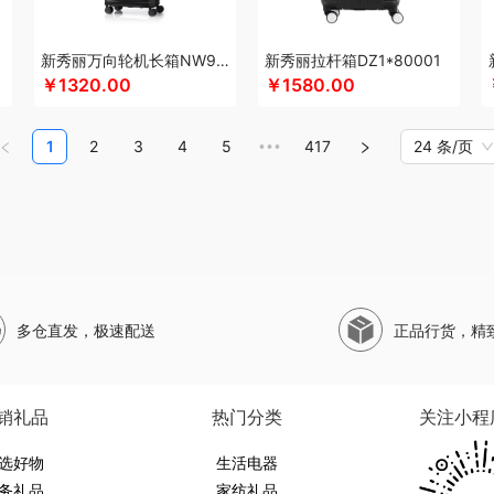
珀莱
山萃
圣伦西尼
SWISS MILITARY
双立人
狮峰
蔬果园
帅康
顺鑫鑫源
司崎库
斯凯奇SKECHERS
韶音
SHERIDAN喜来登
思响
生活演异
苏菲
三头
新秀丽万向轮机长箱NW9*25001
新秀丽拉杆箱DZ1*80001
和松石
山水SANSUI
SKG
SWEGEAR+（斯维格尔）
赛文兔
穗格氏
十月初五
￥1320.00
￥1580.00
十八子作
石头
思薇科林
三胖蛋
宋朝
赛黄金
斯阁睿
世大家
三只松鼠
三只
塞那
山野源粮
世净
诗丹柔
索哈曼
思钢
苏泊尔（杯壶）
随享星巴克
圣
1
2
3
4
5
417
24 条/页
•••
TCL
甜蜜点
Tower
听丛
贪吃猫
TKK
泰昌
天蕴
特美刻
太力
田蜜日记
途加
途马
T9
途雅
她妍社
途帮
UOMI
usmile笑容加
UOOPINS
VANO
味滋源（品牌方）
五拾缘
万格
唯我
无印良品
万益蓝
万仟堂
万象
温仑山VE
销款）
王大熊
威露士
无印良品（代理商）
微果
W&P
文石
维科
王者荣耀
网易有道
WENGER/威戈
勿一
新宝SAMPO
夏普
西屋（冰洗类）
夕多
西
多仓直发，极速配送
正品行货，精
临门
小狗（包销款）
西莱森
夏普SHARP
星巴克
小胖爪
小画仙
雪糕大师
鲜飨
香畴
希么希
小霸王
西屋（小家电）
新秀丽
星巴克（杯壶/包袋）
新秀
熊
西马龙
萱遇家纺
形象派
心缘堂
小仓熊
新鲜生活
鲜记
新宝堂
西屋（个
销礼品
热门分类
关注小程
布拉
柚家
姚朵朵
易路达
云鲸
雅诗兰黛
牙博士
燕之坊
伊莎贝拉
昀品堂
选好物
YOTTOY
伊弗勒
伊比萨
雅鹿
友望
生活电器
元朗荣华
优竹世家
一辈子
右心
尹谜
务礼品
家纺礼品
淑先
雍双堂
伊莱克斯
亿瞬间
英红（包销款）
佑美
姚生记
雅琅晶
驿客
银