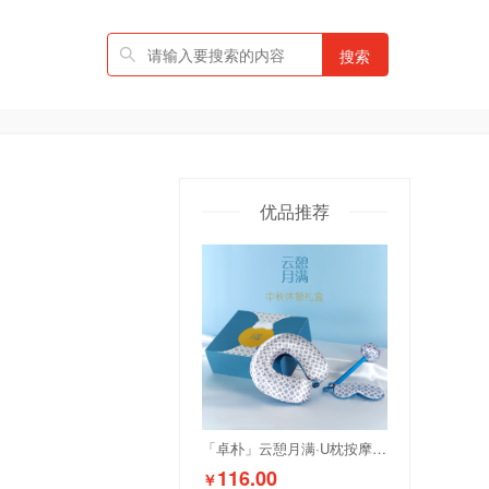
搜索
优品推荐
「卓朴」云憩月满·U枕按摩锤组
116.00
￥