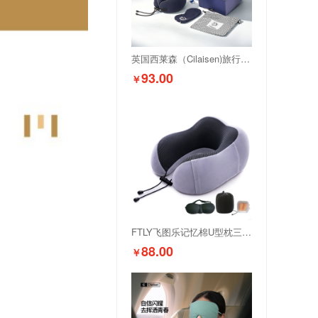
英国西莱森（Cilaisen)旅行睡眠套装CP-C8
93.00
￥
FTLY飞图乐记忆棉U型枕三件套
88.00
￥