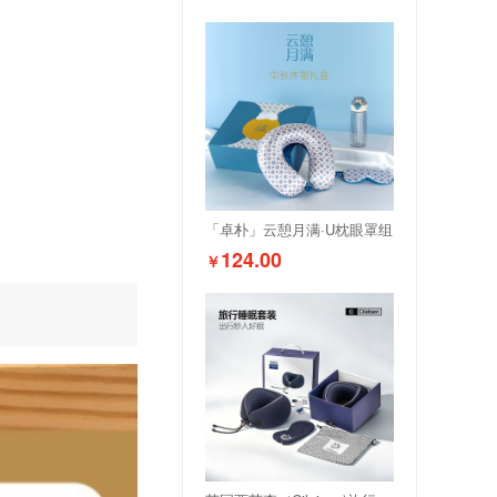
「卓朴」云憩月满·U枕眼罩组
124.00
￥