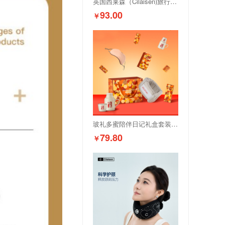
英国西莱森（Cilaisen)旅行睡眠套装CP-C8
93.00
￥
玻礼多蜜陪伴日记礼盒套装AW-PBRJ/A
79.80
￥