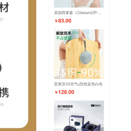
英国西莱森（Cilaisen)CP-UP1护颈托
83.00
￥
思莱宜U3充气u型枕蓝色白色
128.00
￥