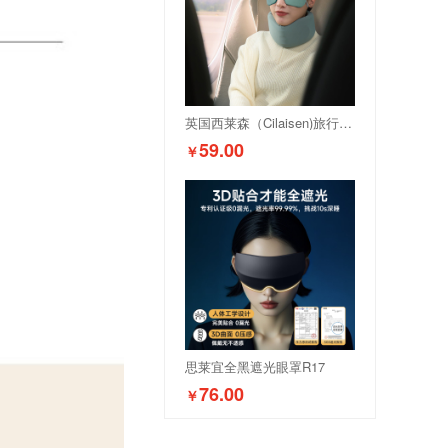
英国西莱森（Cilaisen)旅行套装-青春版CP-C5
59.00
￥
思莱宜全黑遮光眼罩R17
76.00
￥