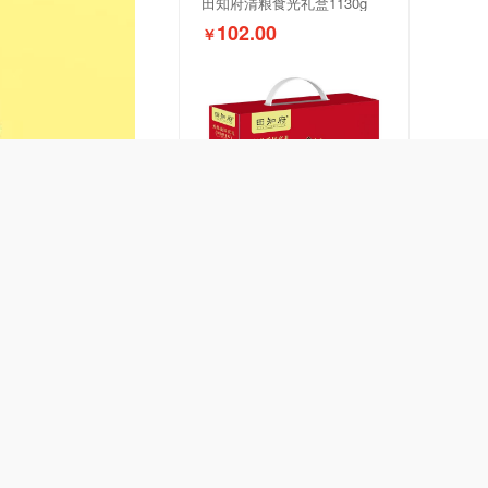
田知府清粮食光礼盒1130g
102.00
￥
田知府-黑色生命力1250g
71.00
￥