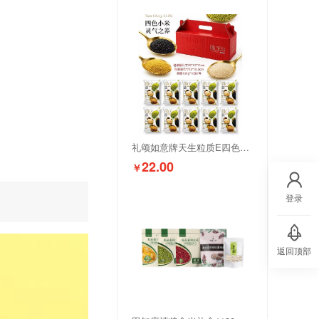
礼颂如意牌天生粒质E四色小米1000克
22.00
￥
登录
返回顶部