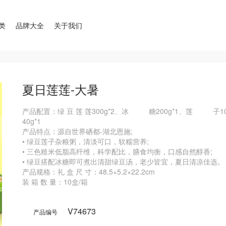
类
品牌大全
关于我们
夏日莲莲-大暑
产品配置：绿 豆 莲 莲300g*2、冰          糖200g*1、莲          
40g*1 

产品特点：源自世界硒都-湖北恩施;

• 绿豆莲子杂粮粥，清淡可口，软糯营养;

• 三色糙米低脂高纤维，科学配比，膳食均衡，口感自然醇香;

• 绿豆搭配冰糖即可煮出清甜绿豆汤，老少皆宜，夏日清凉佳选。

产品规格：礼 盒 尺 寸：48.5×5.2×22.2cm

装 箱 数 量：10盒/箱

V74673
产品编号