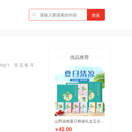
搜索
优品推荐
子100g*1、雪 花 银 耳
山野源粮夏日粮缘礼盒五谷杂粮组合绿豆冰糖红枣清凉粥礼包
42.00
￥