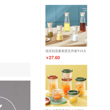
佰乐扣宜家厨房五件套YJ/L5
27.60
￥