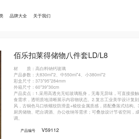
类
品牌大全
关于我们
佰乐扣莱得储物八件套LD/L8
材       质：高白料钠钙玻璃

产品参数：大830ml*2、中550ml*4、小380ml*2

彩盒尺寸：373*95*284mm         

外箱尺寸：60*39*30cm

产品卖点：1.采用高透光无铅玻璃瓶身，无毒无异味，可直接接
食需求，透明质地清晰展示内容物状态。​2.复古工业美学设计复刻
风，古铜色马口铁螺纹防滑盖+棱纹金属质感，搭配叠落式结构。​
厨房储物、吧台调酒、办公收纳等需求；可叠放设计节省空间，
V59112
产品编号