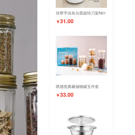
佳帮手佳灰台面旋转刀架N01
31.00
￥
萌感觉典藏储物罐五件套
33.00
￥