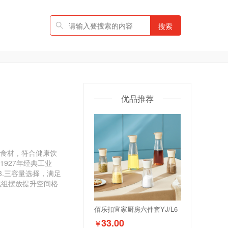
搜索
优品推荐
触食材，符合健康饮
1927年经典工业
3.三容量选择，满足
成组摆放提升空间格
佰乐扣宜家厨房六件套YJ/L6
33.00
￥