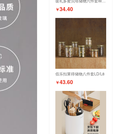
玻礼多蜜贝塔储物六件套W-BT/L6
34.40
￥
佰乐扣莱得储物八件套LD/L8
43.60
￥