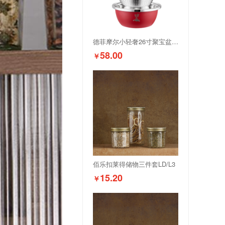
德菲摩尔小轻奢26寸聚宝盆三件套红色
58.00
￥
佰乐扣莱得储物三件套LD/L3
15.20
￥