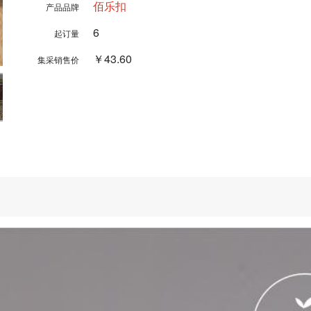
佰乐扣
产品品牌
6
起订量
￥43.60
集采销售价