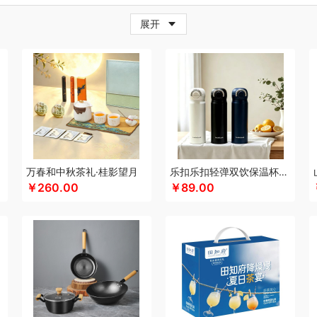
牛
超人
茶的想象
採光
柴火大院
藏兮
春枝漫野
炊大皇
橙心果匠
茶花
茶
展开
邦
创维（小家电）
传应
瓷语花香
聪鲸
川美臣
承夏文化
陈克明
川崎
瓷咖
（个护类）
错山
多样屋TAYOHYA
大迈
丁小宴
DGI
都乐Dole
多采自然
迪
珥
得力
大嘴猴（杯壶厨具雨伞
稻梁菽
吨吨
德菲摩尔
东客集
哆啦A梦
东菱
邓禄普
黛悦
大益茶
大希地
东悦
朵彩
东小燕
德芙
大荒金老农
戴可思
De
e恩谷
EILEi
福礼掌柜
芬神
凡士林
凤凰
富光（专供款）
飞利浦（按摩/净水类
沐
富昌（定制款）
福临门
非一FETANA
富安娜
孚日家纺
方家铺子
菲斯宝fi
科
飞图乐
飞利浦新安怡
菲驰
富安娜（包销款）
福东海
斧头牌
氛围部落
浮
lock
姑苏渔歌
观墨
果兹
冠军
格兰大地
宫廷匠心
桂语轩
格沫
GUGE 谷格
万春和中秋茶礼·桂影望月
乐扣乐扣轻弹双饮保温杯LHC3217
￥260.00
￥89.00
帮子熏鸡
古菲斯
皇冠
护舒宝
海蓝之谜
呼也
瀚岳文化
皇上皇
辉合
浩瀚
HOLOHOLO
华美
宏太
HOYO厚祐
何大屋
火象
好视力
华祥苑
幻响
海
好丽友
哈尔斯
海尔Haier
斛生元
花花公子
胡姬花
贺瑞
花西子
汉印
赫兰
御宴
皇家粮仓
海天（调味品）
宏石家纺
I&W
洁玉
景福莱
瑾明礼
江中猴姑
龙鱼（包销款）
锦礼
洁丽雅（代理商）
佳沃
久久丫
几素
极地物种
匠心萌
津乔
金丝莉
京润堂
集味轩
靖滋莲
吉米
洁丽雅
金龙鱼（代理商）
JBL
锦
金六福吉祥
金满席
嘉禾月
金镶玉
聚运鑫
京荟堂
洁柔
今粮道
极时代
京