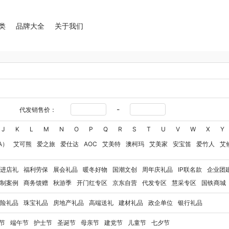
类
品牌大全
关于我们
-
代发销售价：
J
K
L
M
N
O
P
Q
R
S
T
U
V
W
X
Y
A）
艾可熊
爱之旅
爱仕达
AOC
艾美特
澳柯玛
艾美家
安宝笛
爱竹人
艾
华
艾得锐威
Amos亚摩斯
Alluflon阿路弗仑
爱国者（移动电源）
爱润丝婷
爱
进店礼
福利劳保
展会礼品
暖冬好物
国潮文创
周年庆礼品
IP联名款
企业团
澳得迈
奥利贝拉
奥朴兰诗
奥克斯
安迪芒果
艾美特（代理商）
艾姆德
白猫
制案例
商务馈赠
秋游季
开门红专区
京东自营
代发专区
慧采专区
国铁商城
卜珂
八马（包销款）
博牌
博朗
暴雪
不汲不迫
倍轻松
巴米樂
百草味
拜
险礼品
珠宝礼品
房地产礼品
高端送礼
建材礼品
政企单位
银行礼品
保宁
百草味（代理商）
北欧沃朗
白上寻品
豹牌（电器）
白大师
奔腾
Berna
彼加曼
玻礼多蜜
八门虫社
北鼎
BKT
贝蒂斯
半亩川
百事食品
拜尔
bdo
节
端午节
护士节
圣诞节
母亲节
建党节
儿童节
七夕节