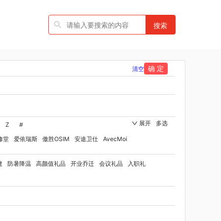
搜索
确 定
清空
展开
多选
Z
#
修堂
爱依瑞斯
傲胜OSIM
安途卫仕
AvecMoi
国者
艾瑞迪
艾博菲
澳莉维亚
爱沃可
建
防暑降温
高颜值礼品
开业乔迁
会议礼品
入职礼
伯纳德
勃曼
BTST
比顿
宝威玛
百丽安娜
灭士
博洋家纺（品牌方）
班歌
宝堂马氏铺子
rd Shaw 萧伯纳
八马
保卫蛋蛋
贝洛可
博洋宝贝
保罗彼得
博洋家纺（代理商）
倍瑞傲