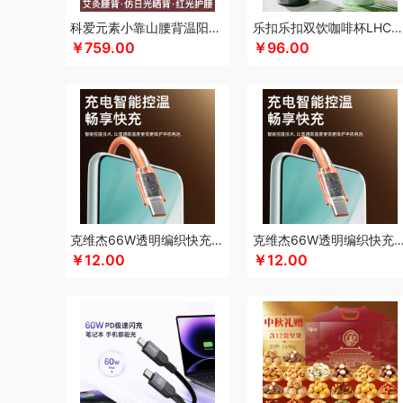
科朴优品KUUP
科爱元素
康恩贝
Kappa
酷骑
科侬丹
科爱元素小靠山腰背温阳仪CI194A
乐扣乐扣双饮咖啡杯LHC4104
￥759.00
￥96.00
酷客者
酷彩
卡宴
卡蛙
KEPO
嗑西西
可益康
康佳
科迈升
科洛
卡屋
陇间柒月(包销款)
浪莎
隆力奇
兰
恋上鸭
乐事
联想
丽耳
旅文行艺
朗赫
朗朗鑫空
联
乐扣乐扣（箱包杯壶）
乐亨
蓝月亮
LAMPO
雷允上
利格
乐扣乐扣（家居/小家电）
罗蒙
LK
邻家饭香
乐
泸溪河桃酥
龙虎
罗比罗丹
领臣
乐上/LEXON
LOVO
美仕达
MiKACARD
momo（杯壶）
马克西姆
美菱
墨小客
美的 Midea
马克图布
米妹妹
美立方
猫王收
克维杰66W透明编织快充线2米橙色KV-AC6A20C
克维杰66W透明编织快充线1.5米橙色KV-A
磨客
美能格Maxco
木之礼
玛丽亚·古琦
摩米士
觅芳
￥12.00
￥12.00
纽曼Newmine（线上款）
纽曼Newmine （线下款）
诺
欧乐B
OUMETE欧美特
欧典梦娜
欧美达
欧克士/OKS
PGG
品胜
派克
皮尔卡丹（皮具类）
璞实茶器
青锦
千禾
奇强
杞果小圣
启航雅居
清朴堂
沏一杯茶
千岛
荣事达厨具（包销款）
ROBAM老板
ROCK洛克
若生活