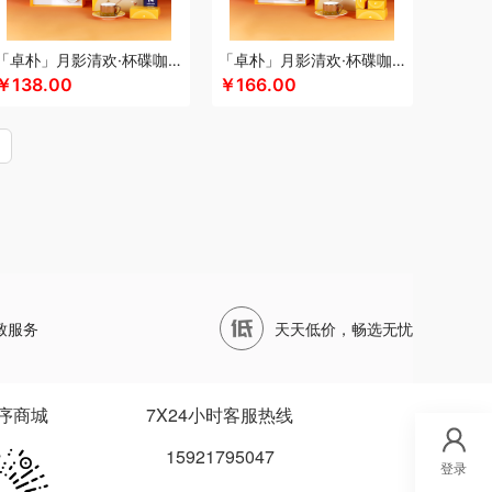
四两坨
声阔
四喜悠品
苏泊尔（代理商）
山本
鹰
苏泊尔
蔬果园（代理商）
丝语棠
三利
「卓朴」月影清欢·杯碟咖啡组
「卓朴」月影清欢·杯碟咖啡月饼组
首佩
尚陵
诗裴丝
睡洞
膳佳
十朝创生
￥138.00
￥166.00
松鼠（代理商）
施耐德
舒蕾（定制款）
德保罗
so.home
膳魔师（小家电）
水星家纺
泰摩
T.J.HARREN
田知府
唐励
泰梦
W范洛
VVC
五芳斋
威立世
丸美
外交官
LOSAN
尾桥下窑
唯宝
沃隆
万事利
WayourCare
万春和
五丰黎红
王小卤
屋（运动户外）
小天才
小黄人
小茶MINIT
致服务
天天低价，畅选无忧
小甘菊
西屋
小天鹅
先锋
星龙港
象力
信科
丽
小熊（Bear）
玺魁
小白熊
杏花楼
锡品源
护类）
向物
鲜品屋
希诺
徐福记
易威斯堡
序商城
7X24小时客服热线
秞夏
云上好食光
鱼玥
悠米UURMI
有色
15921795047
艺色
俞兆林
怡乐雅
音颜
优铂
伊兰
登录
小燕
雅觅
宜合道
野小兽
亦佰味
禹鸿物予