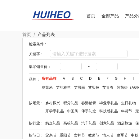
首页
全部产品
产品分
首页
/
产品列表
检索条件：
关键字：
-
集采销售价：
所有品牌
A
B
C
D
E
F
G
H
I
品牌：
奥苏米
艾丝雅兰
艾贝丽
艾贝拉
艾青春
阿茜娅（AGI
Aroma Light
阿格利司
爱尔沃
艾优Apiyoo
奥妙
奥佳
按场景：
乡村振兴
积分礼品
春游踏青
毕业季礼品
生日礼物
爱华仕OIWAS
奥帝尔（包销款）
敖东
奥罗拉aurora
开学季礼品
中国风
伴手礼盒
科技感礼品
年货节
定
贝师傅
拜格
半亩花田
笨笨马
佰乐扣
布鲁诺
贝弗伦
按行业：
奶企礼品
高校礼品
汽车礼品
创意礼品
酒店旅游
保
毕加索（文具类）
百事（饮具类）
宝洁
bbdd
博堡
八方礼
BRUNO
柏缇
笔下
巴赫约翰
豹牌（套装）
按节日：
父亲节
重阳节
女神节
教师节
情人节
建军节
中秋