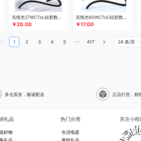
珀莱
山萃
圣伦西尼
SWISS MILITARY
双立人
狮峰
蔬果园
帅康
顺鑫鑫源
司崎库
斯凯奇SKECHERS
韶音
SHERIDAN喜来登
思响
生活演异
苏菲
三头
克维杰27WCToL硅胶数据线黑色1MKV-CL10S
克维杰60WCToC硅胶数据线黑色1MKV-CC10S
和松石
山水SANSUI
SKG
SWEGEAR+（斯维格尔）
赛文兔
穗格氏
十月初五
￥20.00
￥17.00
十八子作
石头
思薇科林
三胖蛋
宋朝
赛黄金
斯阁睿
世大家
三只松鼠
三只
塞那
山野源粮
世净
诗丹柔
索哈曼
思钢
苏泊尔（杯壶）
随享星巴克
圣
1
2
3
4
5
417
24 条/页
•••
TCL
甜蜜点
Tower
听丛
贪吃猫
TKK
泰昌
天蕴
特美刻
太力
田蜜日记
途加
途马
T9
途雅
她妍社
途帮
UOMI
usmile笑容加
UOOPINS
VANO
味滋源（品牌方）
五拾缘
万格
唯我
无印良品
万益蓝
万仟堂
万象
温仑山VE
销款）
王大熊
威露士
无印良品（代理商）
微果
W&P
文石
维科
王者荣耀
网易有道
WENGER/威戈
勿一
新宝SAMPO
夏普
西屋（冰洗类）
夕多
西
多仓直发，极速配送
正品行货，精
临门
小狗（包销款）
西莱森
夏普SHARP
星巴克
小胖爪
小画仙
雪糕大师
鲜飨
香畴
希么希
小霸王
西屋（小家电）
新秀丽
星巴克（杯壶/包袋）
新秀
熊
西马龙
萱遇家纺
形象派
心缘堂
小仓熊
新鲜生活
鲜记
新宝堂
西屋（个
销礼品
热门分类
关注小程
布拉
柚家
姚朵朵
易路达
云鲸
雅诗兰黛
牙博士
燕之坊
伊莎贝拉
昀品堂
选好物
YOTTOY
伊弗勒
伊比萨
雅鹿
友望
生活电器
元朗荣华
优竹世家
一辈子
右心
尹谜
务礼品
家纺礼品
淑先
雍双堂
伊莱克斯
亿瞬间
英红（包销款）
佑美
姚生记
雅琅晶
驿客
银