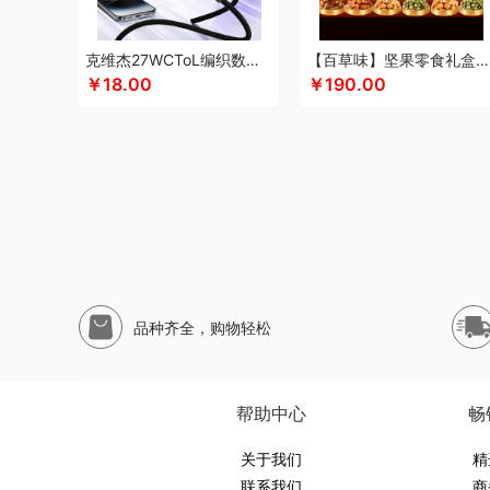
申魔
斯麦格smeg
塞外风
十足酷
松下
丝丽诺妃
思
松下
尚烤佳
神田KANDA
闪极
睡眠博士
思特嘉美
克维杰27WCToL编织数据线黑色1MKV-CL10N
【百草味】坚果零食礼盒-1696g（太和礼）
生活元素
素言茶坊
十二夏天
舒客
素觅
圣匠鲁班
三
￥18.00
￥190.00
山生悦
史努比
膳魔师（杯壶类）
尚明
晒瑞
胜源通
十月稻田
索爱（个护类）
世家
生辰钢
塞尔兰斯
圣耳
思宜莱
途柏丽TOBERLIR
汤姆逊
天琴
拓岳
汤臣倍健
童启萌
唐惠
淘艺轩
兔星星
TESIEN特斯恩
天生好果
万华茶林
韦尔伯特
完美日记
伍闰堂
维米仕
文曲星
威诗兰
沃品
沃莱
唯都
温仑山（电器类）
味滋源（包
五谷磨房
物生物
味滋源
皖亭
無侘居
无穷
威基伍德
品种齐全，购物轻松
喜式
小度
新科Shinco
夏普
先科
蟹满堂
新生代
喜
辛和园
汐屹
香度
昔马
鲜禾鲜
修光明建盏
小罐茶
心相印
小寻
西屋（风扇类）
蓄光
象印
西屋
香港小
帮助中心
畅
优品尚竹
易铂
悦湘湖
云栖桦田
雅莉格丝
翼眠
云上
圆创
优待
优酷投影
关于我们
悠拓者
婴侍卫
又见美物
裕道府
精
联系我们
商
燕遇东方
怡莲
遥里逊
元朗
元黍
萤石
原初格物
姚