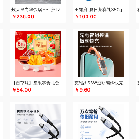
酷乐登
可美瑞特
酷博
克洛特
酷龙达
康铭
咖博士
keep
康夫
康宁
可可
炊大皇尚华铁锅三件套TZ03SH-D
田知府-夏日茶宴礼350g
￥236.00
￥103.00
科沃斯
康巴赫（锅具类）
柯乐希
康巴赫（餐具类）
康尔馨
科普菲
凯洛诗
士顿
LUING BOX
乐而雅
连邦
立家
粒上皇
朗思LANEX
罗莱 超柔床品
路悠
创
丽特斐
乐美雅（杯壶类）
绿巨能
洛克星球
立白
莱克
乐扣乐扣（小家电
来伊份
罗莱超柔床品
乐千厨
LG生活健康
乐视
立时olayks
乐厨贺鲤
乐心
的
李良济
陇间柒月
六神
徕芬
澜沧古茶
邻鹿
联合利华
罗尔仕
乐美雅（餐
乐蜗
凌美
loomoo乐默
乐扣乐扣
利仁
隆福源
立白（包销款）
乐班
礼颂如
蜜丝婷
牧高笛
米技
摩飞电器
梦百合
米狗（MEEEGOU）
迈卡罗
民间造物
音机
唛恪
鸣盏
咪鼠
momo
MIDU咪依度
棉芽
慕思苏菲娜
魔声
美荻斯
秒
C6A15C
【百草味】坚果零食礼盒-508g（果真好运）
克维杰66W透明编织快充线1米橙色KV-AC6A10C
境
摩礼
MOVA
美穗吉家
名物
梦洁
摩飞个护
尼诺里拉
纽曼Newmine
逆夏
￥54.00
￥9.60
诗曼
奈雪的茶
南方寝饰
NNB
挪客
南纬三七
旎旎贝师傅
奈雪茶院
奈斯派
J
Only&Home
欧丽薇兰
欧锐铂
paperblanks
PANDA熊猫
片仔癀
普陀山
攀
泉尔思
千问
清风
全棉时代
浅香（包销款）
庆润
全格
雀巢
浅香
趣游帮
源
乾耀
七西
锐致
润本（套装）
润培
瑞驰SWICKY
荣事达小电（包销款）
柔刻
荣事达（品牌方）
睿嫣
容思格
荣事达
荣诚
润本
睿嫣润膏
认养一头