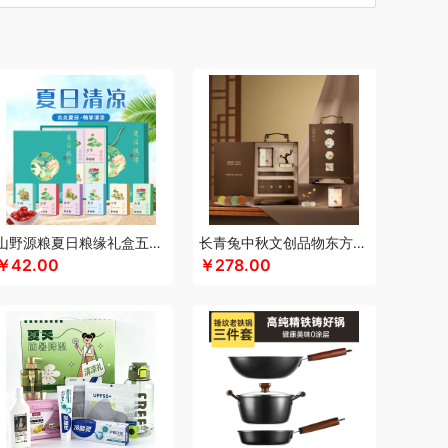
汀
厨创妈咪
超维
初方
车管家
彩虹
什
CIMI西麦
长寿花
潮满峰
蚕花娘娘
蔡府
士尼（数码类）
大嘴猴
滴露
大地极物
东方沁
独特艾琳
大三湘
杜邦
德亚
度佰特
bo德铂
敦煌研究院
迪士尼（家纺类）
度华
）
富光
飞亚达
方然陶瓷
folli follie
费雪
nsybo
富佑嘉（FU+）
飞利浦（音频类）
士德
芳恩家纺
国济堂
干饭饱饱熊
官栈
宫廷传奇
高原宏
固本堂
格米（包销款）
山野源粮夏日粮缘礼盒五谷杂粮组合绿豆冰糖红枣清凉粥礼包
长青兔中秋文创品物东方A浮光款
￥42.00
￥278.00
湖面贵族
海尔
豪森活
HYUNDAI（数码类）
信
HARVIE&HUDSON
斛生记
黄天鹅
恒源祥
希
霍尼韦尔
虎牌
海天（食用油）
红帕55度
君乐宝
佳绮利
Jeko&Jeko
洁玉（定制款）
宠
家之礼
聚银家纺
几梦
洁丽雅（包销款）
华
锦知兴
金帆
极鲜港
金世尊
金号
意之选
咖世家costa
凯伦诗
凯亚仕