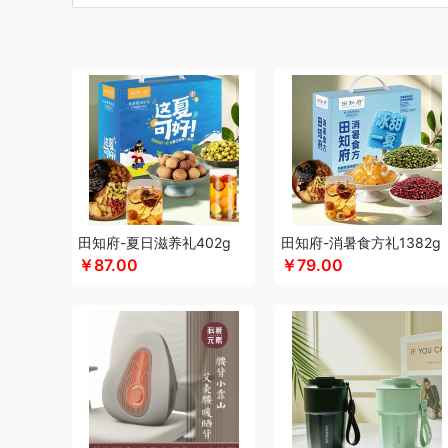
碧云泉
博莱克
博洋家居
北斗
倍思
巴天驽
BULL公
CMSH草莓生活
财滚滚
长青兔
茶艺师
茶马世家
厨
晨光
Cmierf Kuect （中国CKIR）
创维（手表类）
创维
达令河谷
德博莱
德力西
德则
得一茶
地球叔叔
德玛
迪士尼（儿童类）
德世朗(DESLON)
杜邦（餐具类）
尔木萄
EPOT（东方韵）
ELLE
EDIFIER漫步者
engu
夫人燕窝
飞利浦（个护类）
富昌
纺王
法国啄木鸟
梵
富安娜（包销款1）
飞利浦（厨电类）
飞利浦
纷刻
飞
广州酒家（包销款）
个杯堂
故宫文化
共禾京品
Glass
田知府-夏日滋养礼402g
田知府-消暑食方礼1382g
￥87.00
￥79.00
广州酒家
桂格
高洁丝
公爵
宫粮
固特异
歌力思
沟
汉美驰
华帝
黄金果农
HYUNDAI（电器类）
花点时间
海氏
韩国777
恒源祥（箱包）
海尔（按摩类）
和正
虹薇
环球港
徽羚羊
汇可心
花卉诗
辉合 (中盛)
海中
九阳
践程JeoyCosy
九号
江中食疗
佳奥
君华仕
金
JEEP
嘉唯JAHVERY
佳帮手
疆果乐
疆果果
聚康缘
吉潮瑞鲜
坚果投影
嘉庆斋
鲸选码头
九阳（代理商）