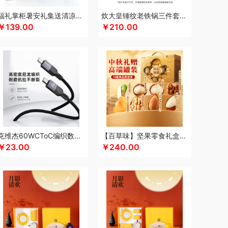
满分
康巴赫（包销款）
卡拉羊
凯诗捷
福礼掌柜暑安礼集送清凉礼盒
炊大皇锤纹老铁锅三件套TZ03CW
￥139.00
￥210.00
K.S.
kaco
克莉娜
可口可乐Coca Cola
悠
礼享时空
陆宝
郎氏达
罗莱 超柔床品
）
伦敦雾
理然
洛得兰德
绿鼻子
龙的
乐养优品
绿帝
龙尖斛
蜡笔小新
具类）
罗莱
岭味
礼卡通福
罗技
骆驼
意
粮佰年
猫和老鼠
米贝丽
梦洁家纺
咪然
漫沃星系
睦一
MEPRA
MUZILI
Mamoru
秒测
慕思
萌感觉
莫德兰卡
觅菓
芈瓷
摩动
克维杰60WCToC编织数据线黑色1MKV-CC10N
【百草味】坚果零食礼盒-1120g（凤彩瑞章）
南方黑芝麻
纽曼Newsmy
￥23.00
￥240.00
索
内野UCHINO
偶点OIDIRE
OOU
欧姆龙
高 pangaO
鹏程
盼盼
普沃达
品存
鹏翼
敲打熊
七匹狼
秦唐宋
洽洽
全锦
杞里香
锐珀尔
润心
如水
瑞幸咖啡
锐思RECCI
牛
润本（套装类）
蕊丝坊
顺然
实丰文化